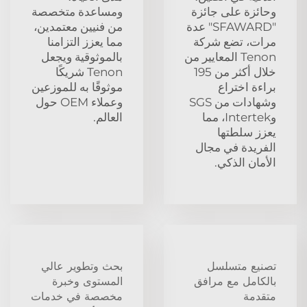
وحائزة على جائزة
ومساعدة متخصصة
"SFAWARD" عدة
من فنيين معتمدين،
مرات، تضع شركة
مما يعزز التزامنا
Tenon المعايير من
بالموثوقية ويجعل
خلال أكثر من 195
Tenon شريكًا
براءة اختراع
موثوقًا به للموزعين
وشهادات من SGS
وعملاء OEM حول
وIntertek، مما
العالم.
يعزز سلطتها
الفريدة في مجال
الأمان الذكي.
تصنيع متسلسل
بحث وتطوير عالي
بالكامل مع مرافق
المستوى وخبرة
متقدمة
مخصصة في خدمات