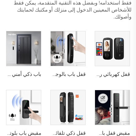
فقط استخدامه! وبفضل هذه التقنية المتقدمة، يمكن فقط
للأشخاص المعينين الدخول إلى منزلك أو مكتبك لحمايتك
وأصولك.
قفل كهربائي رقمي ذكي مع التعرف على بصمة اليد والأوردة باستخدام البطاقة للمنزل Tenon K10 Pro
قفل باب بالوجه ثلاثي الأبعاد مع كاميرا وبصمة الإصبع وكلمة المرور والأوردة Tenon A9 Pro
باب ذكي أمني فاخر من الألومنيوم للاستخدام السكني الرئيسي M8
مقبض قفل باب بصمة الإصبع المنزلي Tuya T15
قفل ذكي تلقائي للباب باستخدام بصمة الوجه D7 Pro
مقبض باب بلوتوث مع كلمة مرور رقمية وبصمة عبر واي فاي Tenon K8