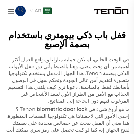
AR
قفل باب ذكي بيومتري باستخدام
بصمة الإصبع
في الوقت الحالي، لم يكن حماية منازلنا ومواقع العمل أكثر
أهمية من أي وقت مضى. وهنا بالضبط يأتي دور قفل الأبواب
الذكي ببصمة Tenon. هذا الجهاز المذهل يستخدم تكنولوجيا
متطورة لتقديم أمن عالي الجودة وتحكم سهل في الوصول
بأصابعك فقط. بالمناسبة، دعونا نرى كيف يلتقي هذا التصميم
الجذاب مع الأمن من الطراز الأول ليبعد الأشخاص غير
المرغوب فيهم دون الحاجة إلى المفاتيح.
ما هو أروع شيء في Tenon
biometric door lock
؟
إحدى الأمور التي لاحظناها هي تكنولوجيا البصمات المتطورة.
هذا يعني أن القفل يبحث عن خصائص محددة على بصمتك
لفتح الجهاز. إنه كما لو كنت تحصل على رمز سري يمكنك أنت