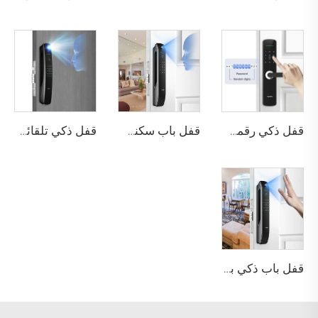
قفل ذكي رقمي بصمة الإصبع مع مقبض ودبوس وكارت Tenon E3
قفل باب سكني بتقنية التعرف على الوجه ثلاثي الأبعاد والبصمة Tenon A6 Pro
قفل ذكي تلقائي للهوية مع كاميرا وجه وبصمة عبر واي فاي Tuya Tenon A9 Pro
قفل باب ذكي بوظيفة كلمة المرور والبصمة الحيوية Tenon A6 Pro