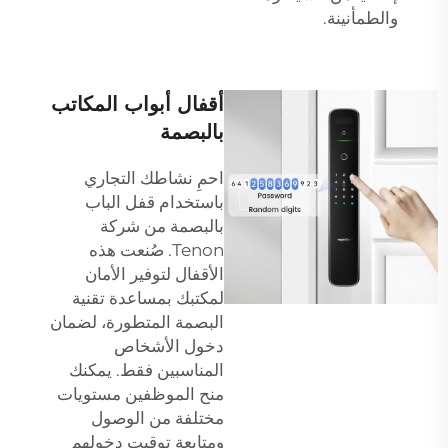
والطمأنينة.
أقفال أبواب المكاتب
بالبصمة
احمِ نشاطك التجاري
باستخدام قفل الباب
بالبصمة من شركة
Tenon. صُنعت هذه
الأقفال لتوفير الأمان
لمكتبك بمساعدة تقنية
البصمة المتطورة، لضمان
دخول الأشخاص
المناسبين فقط. يمكنك
منح الموظفين مستويات
مختلفة من الوصول
ومتابعة توقيت دخولهم