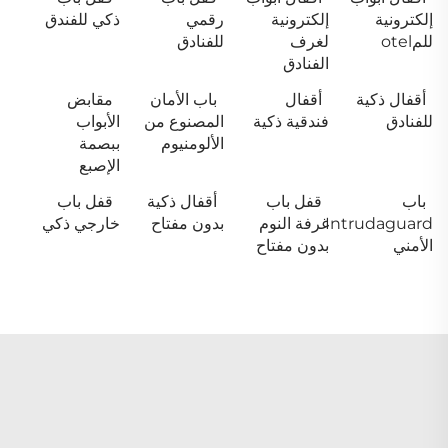
إلكترونية
إلكترونية
رقمي
ذكي للفندق
للمotel
لغرف
للفنادق
الفنادق
أقفال ذكية
أقفال
باب الأمان
مقابض
للفنادق
فندقية ذكية
المصنوع من
الأبواب
الألومنيوم
ببصمة
الإصبع
باب
قفل باب
أقفال ذكية
قفل باب
Intrudaguard
غرفة النوم
بدون مفتاح
خارجي ذكي
الأمني
بدون مفتاح