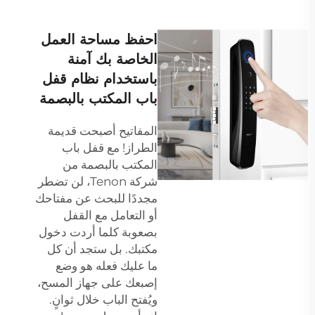
احفظ مساحة العمل
الخاصة بك آمنة
باستخدام نظام قفل
باب المكتب بالبصمة
المفاتيح أصبحت قديمة
الطراز! مع قفل باب
المكتب بالبصمة من
شركة Tenon، لن تضطر
مجددًا للبحث عن مفتاحك
أو التعامل مع القفل
بصعوبة كلما أردت دخول
مكتبك. بل ستجد أن كل
ما عليك فعله هو وضع
إصبعك على جهاز المسح،
ويُفتح الباب خلال ثوانٍ.