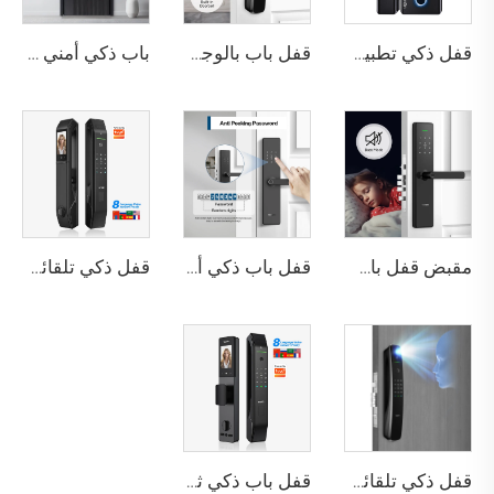
قفل ذكي تطبيق تويا واي فاي كلمة المرور البطاقات & مفتاح ميكانيكي فك القفل قفل الباب الزجاجي الإلكتروني مع التحكم في قفل TT K5
قفل باب بالوجه ثلاثي الأبعاد مع كاميرا وبصمة الإصبع وكلمة المرور والأوردة Tenon A9 Pro
باب ذكي أمني فاخر من الألومنيوم للاستخدام السكني الرئيسي M8
مقبض قفل باب بصمة الإصبع المنزلي Tuya T15
قفل باب ذكي أمني مع كلمة مرور مضادة للتجسس وبطاقة IC وبصمة الإصبع واي فاي وبلوتوث Tenon T10
قفل ذكي تلقائي للباب باستخدام بصمة الوجه D7 Pro
قفل ذكي تلقائي للهوية مع كاميرا وجه وبصمة عبر واي فاي Tuya Tenon A9 Pro
قفل باب ذكي ثلاثي الأبعاد للوجه والبصمة مع كاميرا تنون D2 برو