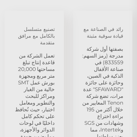
رائد في الصناعة مع
تصنيع متسلسل
قيادة سوقية مثبتة
بالكامل مع مرافق
متقدمة
بصفتها أول شركة
مدرجة (رمز السهم:
تعمل الشركة من
833559) في
قاعدة إنتاج تبلغ
صناعة الأقفال
مساحتها 20,000
الذكية في الصين،
متر مربع ومجهزة
وحائزة على جائزة
بورش عمل SMT
"SFAWARD" عدة
خالية من الغبار
مرات، تضع شركة
ومراكز للبحث
Tenon المعايير من
والتطوير ومعامل
خلال أكثر من 195
اختبار، حيث نُحافظ
براءة اختراع
على تحكم كامل
وشهادات من SGS
داخليًا في لوحات
وIntertek، مما
الدوائر والأجهزة،
يعزز سلطتها
مما يضمن جودة