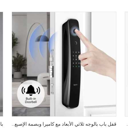
الأوردة باستخدام البطاقة للمنزل Tenon K10 Pro
قفل باب بالوجه ثلاثي الأبعاد مع كاميرا وبصمة الإصبع وكلمة المرور والأوردة Tenon A9 Pro