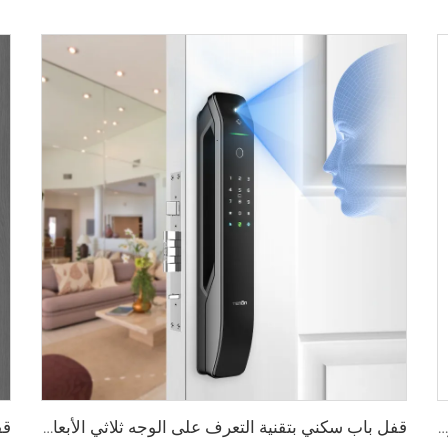
قفل ذكي رقمي بصمة الإصبع مع مقبض ودبوس وكارت Tenon E3
قفل باب سكني بتقنية التعرف على الوجه ثلاثي الأبعاد والبصمة Tenon A6 Pro