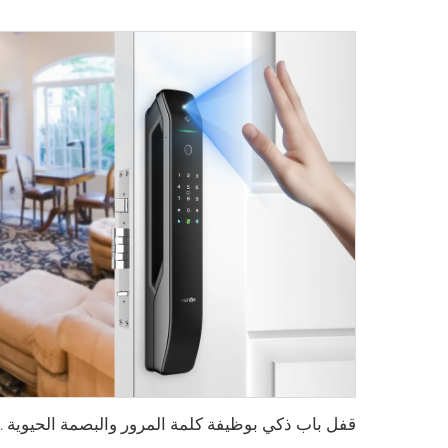
قفل باب ذكي بوظيفة