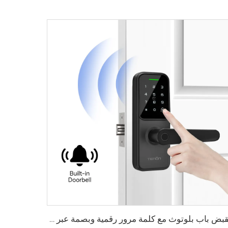
مقبض باب بلوتوث مع كلمة مرور رقمية وبصمة عبر واي فاي Tenon K8