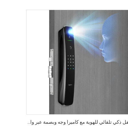
قفل ذكي تلقائي للهوية مع كاميرا وجه وبصمة عبر واي فاي Tuya Tenon A9 Pro