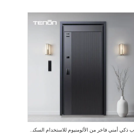
باب ذكي أمني فاخر من الألومنيوم للاستخدام السكني الرئيسي M8