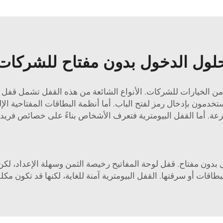
لول الدخول بدون مفتاح للشركات
 من الخيارات للشركات. الأنواع الشائعة من هذه القفل تشمل قفل ل
تخدمون بإدخال رمز لفتح الباب. أما أنظمة البطاقات المفتاحية الإل
سرعة. أما القفل البيومترية فتعرف الأشخاص بناءً على خصائص فريد
ل بدون مفتاح. قفل لوحة المفاتيح رخيصة الثمن وسهلة الإعداد، ل
اقات أو سرقتها. القفل البيومترية آمنة للغاية، لكنها قد تكون مك