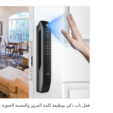
قفل باب ذكي بوظيفة