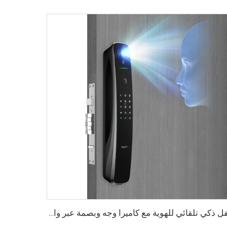
قفل ذكي تلقائي للهوية مع كاميرا وجه وبصمة عبر واي فاي Tuya Tenon A9 Pro