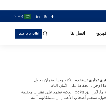
AR
يديو
اتصل بنا
اطلب عرض سعر
تري تجاري
تستخدم التكنولوجيا لضمان دخول
لإجراء الحفاظ على الأمان التام.
ذلك لأن من بين الأشياء الرائعة في الق locks الذكية أنها آمنة إلى حد كبير. يمكن اختراق القفل التقليدي أو كسره بطريقة ما، لكن الق locks الذكية تعتمد على تقنيات مختلفة
دخول. سيعلم أصحاب الأعمال أن ممتلكاتهم آمنة