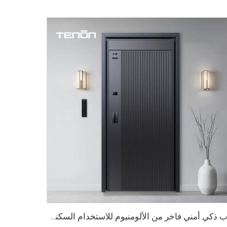
باب ذكي أمني فاخر من الألومنيوم للاستخدام السكني الرئيسي M8