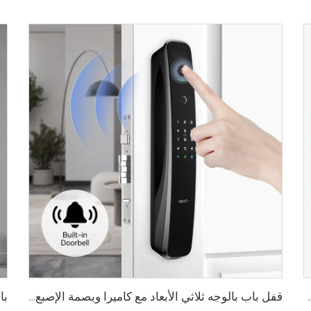
الأوردة باستخدام البطاقة للمنزل Tenon K10 Pro
قفل باب بالوجه ثلاثي الأبعاد مع كاميرا وبصمة الإصبع وكلمة المرور والأوردة Tenon A9 Pro