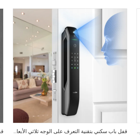
قفل ذكي رقمي بصمة الإصبع مع مقبض ودبوس وكارت Tenon E3
قفل باب سكني بتقنية التعرف على الوجه ثلاثي الأبعاد والبصمة Tenon A6 Pro