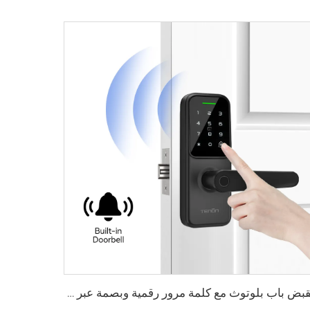
مقبض باب بلوتوث مع كلمة مرور رقمية وبصمة عبر واي فاي Tenon K8