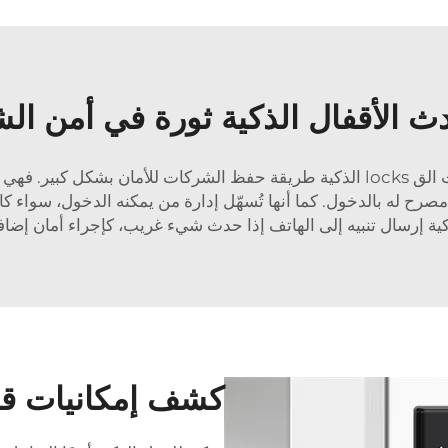
ث الأقفال الذكية ثورة في أمن ال
إنها أداة تستخدمها شركاتنا لحماية نفسها، وقد غيرت الق locks الذكية طريقة حفظ الشر
ح له بالدخول. كما أنها تُسهّل إدارة من يمكنه الدخول، سواء كان م
كية إرسال تنبيه إلى الهاتف إذا حدث شيء غريب، كإجراء أمان إضاف
كشف إمكانيات قف