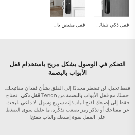
قفل ذكي تلقائي للهوية مع كاميرا وجه وبصمة عبر واي فاي Tuya Tenon A9 Pro
قفل مقبض باب للأمن لشقة بدون مفتاح تلقائي بيومتري باستخدام بصمة الإصبع وكلمة المرور Tuya App Tenon D7
التحكم في الوصول بشكل مريح باستخدام قفل
الأبواب بالبصمة
فقط تخيل، لن تضطر مجددًا إلى القلق بشأن فقدان مفاتيحك.
حسنًا، مع قفل الأبواب بالبصمة من Tenon
قفل ذكي
, تحتاج
فقط إلى إصبعك لفتح الباب! إنه سريع وسهل. لا داعي للبحث
عن مفتاحك أو تذكر رمز يصعب تذكّره، ما عليك سوى الضغط
على القفل بقوة إصبعك والباب ينفتح!