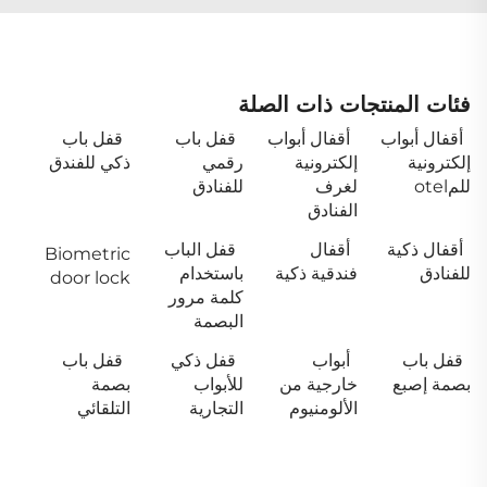
فئات المنتجات ذات الصلة
أقفال أبواب
أقفال أبواب
قفل باب
قفل باب
إلكترونية
إلكترونية
رقمي
ذكي للفندق
للمotel
لغرف
للفنادق
الفنادق
أقفال ذكية
أقفال
قفل الباب
Biometric
للفنادق
فندقية ذكية
باستخدام
door lock
كلمة مرور
البصمة
قفل باب
أبواب
قفل ذكي
قفل باب
بصمة إصبع
خارجية من
للأبواب
بصمة
الألومنيوم
التجارية
التلقائي