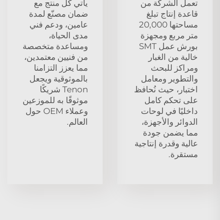
تعمل الشركة من
يأتي كل منتج مع
قاعدة إنتاج تبلغ
ضمان مصنّع لمدة
مساحتها 20,000
عامين، ودعم فني
متر مربع ومجهزة
مدى الحياة،
بورش عمل SMT
ومساعدة متخصصة
خالية من الغبار
من فنيين معتمدين،
ومراكز للبحث
مما يعزز التزامنا
والتطوير ومعامل
بالموثوقية ويجعل
اختبار، حيث نُحافظ
Tenon شريكًا
على تحكم كامل
موثوقًا به للموزعين
داخليًا في لوحات
وعملاء OEM حول
الدوائر والأجهزة،
العالم.
مما يضمن جودة
عالية وقدرة إنتاجية
مستقرة.