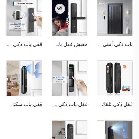
باب ذكي أمني فاخر من الألومنيوم للاستخدام السكني الرئيسي M8
مقبض قفل باب بصمة الإصبع المنزلي Tuya T15
قفل باب ذكي أمني مع كلمة مرور مضادة للتجسس وبطاقة IC وبصمة الإصبع واي فاي وبلوتوث Tenon T10
قفل ذكي تلقائي للباب باستخدام بصمة الوجه D7 Pro
قفل باب ذكي بالمفتاح البيومتري مع واي فاي وبطاقة شبكة RFID + مفتاح ميكانيكي + بطاقة A2
قفل باب سكني بتقنية التعرف على الوجه ثلاثي الأبعاد والبصمة Tenon A6 Pro