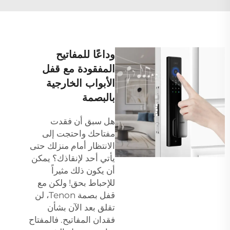
وداعًا للمفاتيح
المفقودة مع قفل
الأبواب الخارجية
بالبصمة
هل سبق أن فقدت
مفتاحك واحتجت إلى
الانتظار أمام منزلك حتى
يأتي أحد لإنقاذك؟ يمكن
أن يكون ذلك مثيراً
للإحباط بحق! ولكن مع
قفل بصمة Tenon، لن
تقلق بعد الآن بشأن
فقدان المفاتيح. فالمفتاح