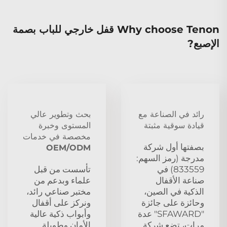
Why choose Tenon قفل خارجي للباب بصمة
الإصبع?
رائد في الصناعة مع
بحث وتطوير عالي
قيادة سوقية مثبتة
المستوى وخبرة
مخصصة في خدمات
بصفتها أول شركة
OEM/ODM
مدرجة (رمز السهم:
833559) في
تأسست من قبل
صناعة الأقفال
علماء وبدعم من
الذكية في الصين،
مختبر صناعي رائد،
وحائزة على جائزة
ونركز على أقفال
"SFAWARD" عدة
وأبواب ذكية عالية
مرات، تضع شركة
الأمان وطويلة