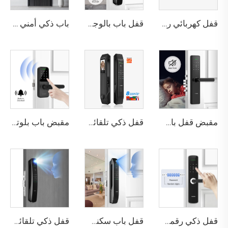
قفل كهربائي رقمي ذكي مع التعرف على بصمة اليد والأوردة باستخدام البطاقة للمنزل Tenon K10 Pro
قفل باب بالوجه ثلاثي الأبعاد مع كاميرا وبصمة الإصبع وكلمة المرور والأوردة Tenon A9 Pro
باب ذكي أمني فاخر من الألومنيوم للاستخدام السكني الرئيسي M8
مقبض قفل باب بصمة الإصبع المنزلي Tuya T15
قفل ذكي تلقائي للباب باستخدام بصمة الوجه D7 Pro
مقبض باب بلوتوث مع كلمة مرور رقمية وبصمة عبر واي فاي Tenon K8
قفل ذكي رقمي بصمة الإصبع مع مقبض ودبوس وكارت Tenon E3
قفل باب سكني بتقنية التعرف على الوجه ثلاثي الأبعاد والبصمة Tenon A6 Pro
قفل ذكي تلقائي للهوية مع كاميرا وجه وبصمة عبر واي فاي Tuya Tenon A9 Pro