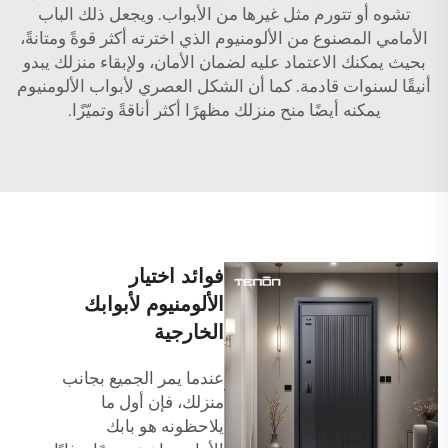
تشوه أو تتورم مثل غيرها من الأبواب. ويجعل ذلك الباب
الأمامي المصنوع من الألومنيوم الذي اخترته أكثر قوةً ومتانةً،
بحيث يمكنك الاعتماد عليه لضمان الأمان، ولإبقاء منزلك يبدو
أنيقًا لسنوات قادمة. كما أن الشكل العصري لأبواب الألومنيوم
يمكنه أيضًا منح منزلك مظهرًا أكثر أناقةً وتميّزًا.
فوائد اختيار
الألومنيوم لأبوابك
الخارجية
عندما يمر الجميع بجانب
منزلك، فإن أول ما
يلاحظونه هو بابك