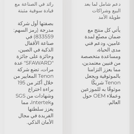
دعم شامل لما بعد
رائد في الصناعة مع
البيع وشراكات
قيادة سوقية مثبتة
طويلة الأمد
بصفتها أول شركة
يأتي كل منتج مع
مدرجة (رمز السهم:
ضمان مصنّع لمدة
833559) في
عامين، ودعم فني
صناعة الأقفال
مدى الحياة،
الذكية في الصين،
ومساعدة متخصصة
وحائزة على جائزة
من فنيين معتمدين،
"SFAWARD" عدة
مما يعزز التزامنا
مرات، تضع شركة
بالموثوقية ويجعل
Tenon المعايير من
Tenon شريكًا
خلال أكثر من 195
موثوقًا به للموزعين
براءة اختراع
وعملاء OEM حول
وشهادات من SGS
العالم.
وIntertek، مما
يعزز سلطتها
الفريدة في مجال
الأمان الذكي.