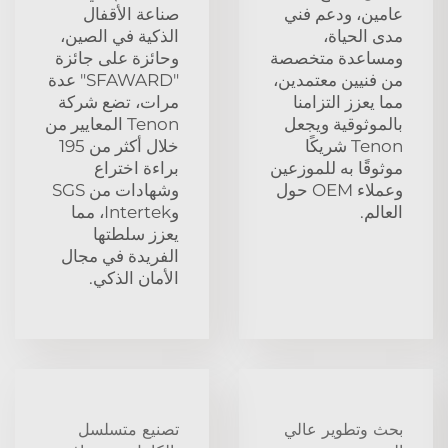
عامين، ودعم فني
صناعة الأقفال
مدى الحياة،
الذكية في الصين،
ومساعدة متخصصة
وحائزة على جائزة
من فنيين معتمدين،
"SFAWARD" عدة
مما يعزز التزامنا
مرات، تضع شركة
بالموثوقية ويجعل
Tenon المعايير من
Tenon شريكًا
خلال أكثر من 195
موثوقًا به للموزعين
براءة اختراع
وعملاء OEM حول
وشهادات من SGS
العالم.
وIntertek، مما
يعزز سلطتها
الفريدة في مجال
الأمان الذكي.
بحث وتطوير عالي
تصنيع متسلسل