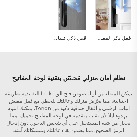
قفل ذكي لمقبض الباب بدون مفتاح باستخدام كلمة المرور الرقمية وتقنية RFID وNFC وبصمة الإصبع مع كاميرا Tuya WiFi Tenon A5 Pro
قفل ذكي تلقائي للهوية مع كاميرا وجه وبصمة عبر واي فاي Tuya Tenon A9 Pro
نظام أمان منزلي مُحسّن بتقنية لوحة المفاتيح
يمكن للمتطفلين أو اللصوص فتح الق locks التقليدية بطريقة
احتيالية، مما يعرّض منزلك وعائلتك للخطر. مع قفل مقبض
الباب الرقمي و
أقفال فندقية ذكية
من Tenon، يمكنك النوم
بهدوء ليلاً لأن تقنية متقدمة في لوحة المفاتيح تحميك. مما
يجعل من شبه المستحيل على أي شخص الدخول دون إدخال
الرمز الصحيح، مما يضمن بقاء عائلتك وممتلكاتك آمنة.