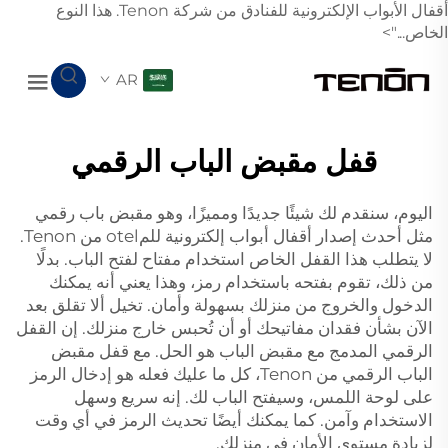
أقفال الأبواب الإلكترونية للفنادق من شركة Tenon. هذا النوع
الخاص...">
AR
قفل مقبض الباب الرقمي
اليوم، سنقدم لك شيئًا جديدًا ومميزًا، وهو مقبض باب رقمي
مثل أحدث إصدار
أقفال أبواب إلكترونية للمotel
من Tenon.
لا يتطلب هذا القفل الخاص استخدام مفتاح لفتح الباب. بدلًا
من ذلك، تقوم بفتحه باستخدام رمز، وهذا يعني أنه يمكنك
الدخول والخروج من منزلك بسهولة وأمان. تخيل ألا تقلق بعد
الآن بشأن فقدان مفاتيحك أو أن تُحبس خارج منزلك. إن القفل
الرقمي المدمج مع مقبض الباب هو الحل. مع قفل مقبض
الباب الرقمي من Tenon، كل ما عليك فعله هو إدخال الرمز
على لوحة اللمس، وسيفتح الباب لك. إنه سريع وسهل
الاستخدام وآمن. كما يمكنك أيضًا تحديث الرمز في أي وقت
لزيادة مستوى الأمان في منزلك.