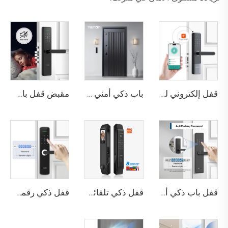
قفل إلكتروني للباب السكني مع مقبض بصمة الإصبع عبر تطبيق Tuya K6
باب ذكي أمني فاخر من الألومنيوم للاستخدام السكني الرئيسي M8
مقبض قفل باب بصمة الإصبع المنزلي Tuya T15
قفل باب ذكي أمني مع كلمة مرور مضادة للتجسس وبطاقة IC وبصمة الإصبع واي فاي وبلوتوث Tenon T10
قفل ذكي تلقائي للباب باستخدام بصمة الوجه D7 Pro
قفل ذكي رقمي بصمة الإصبع مع مقبض ودبوس وكارت Tenon E3