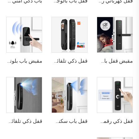
قفل كهربائي رقمي ذكي مع التعرف على بصمة اليد والأوردة باستخدام البطاقة للمنزل Tenon K10 Pro
قفل باب بالوجه ثلاثي الأبعاد مع كاميرا وبصمة الإصبع وكلمة المرور والأوردة Tenon A9 Pro
باب ذكي أمني فاخر من الألومنيوم للاستخدام السكني الرئيسي M8
مقبض قفل باب بصمة الإصبع المنزلي Tuya T15
قفل ذكي تلقائي للباب باستخدام بصمة الوجه D7 Pro
مقبض باب بلوتوث مع كلمة مرور رقمية وبصمة عبر واي فاي Tenon K8
قفل ذكي رقمي بصمة الإصبع مع مقبض ودبوس وكارت Tenon E3
قفل باب سكني بتقنية التعرف على الوجه ثلاثي الأبعاد والبصمة Tenon A6 Pro
قفل ذكي تلقائي للهوية مع كاميرا وجه وبصمة عبر واي فاي Tuya Tenon A9 Pro