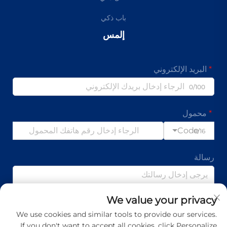
باب ذكي
إلمس
البريد الإلكتروني
0/100
محمول
Code
0/16
رسالة
We value your privacy
0/1000
We use cookies and similar tools to provide our services.
If you don't want to accept all cookies, click Personalize