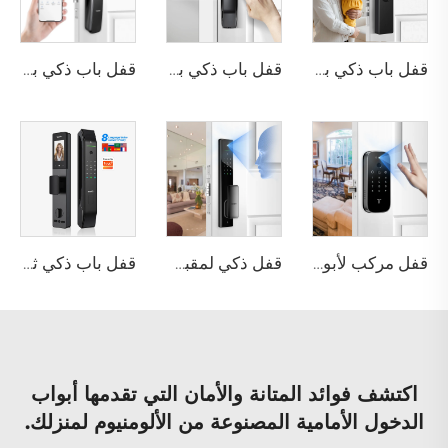
قفل باب ذكي بصمة الإصبع واي فاي Tuya أوروبي ذكي مع إدخال رقمي Tenon T09
قفل باب ذكي بالمفتاح البيومتري مع واي فاي وبطاقة شبكة RFID + مفتاح ميكانيكي + بطاقة A2
قفل باب ذكي بتعرف ثلاثي الأبعاد على الوجه مع جرس ذكي تلقائي لباب Tenon A9X
قفل مركب لأبواب المنازل باستخدام بصمة الإصبع ورمز المفتاح الوصول إلى المنزل عبر تطبيق Tuya K10 Pro
قفل ذكي لمقبض الباب بدون مفتاح باستخدام كلمة المرور الرقمية وتقنية RFID وNFC وبصمة الإصبع مع كاميرا Tuya WiFi Tenon A5 Pro
قفل باب ذكي ثلاثي الأبعاد للوجه والبصمة مع كاميرا تنون D2 برو
اكتشف فوائد المتانة والأمان التي تقدمها أبواب
الدخول الأمامية المصنوعة من الألومنيوم لمنزلك.