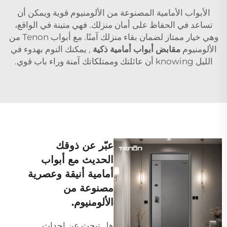
الأبواب الأمامية المصنوعة من الألومنيوم قوية ويمكن أن
تساعد في الحفاظ على أمان منزلك. فهي متينة في الواقع،
وهي خيار ممتاز لضمان بقاء منزلك آمنًا. مع أبواب Tenon من
الألومنيوم
مقابض أبواب أمامية ذكية
, يمكنك النوم بهدوء في
الليل knowing أن عائلتك وممتلكاتك آمنة وراء باب قوي.
عبّر عن ذوقك
الحديث مع أبواب
أمامية أنيقة وعصرية
مصنوعة من
الألومنيوم.
هل تبحث عن إحداث