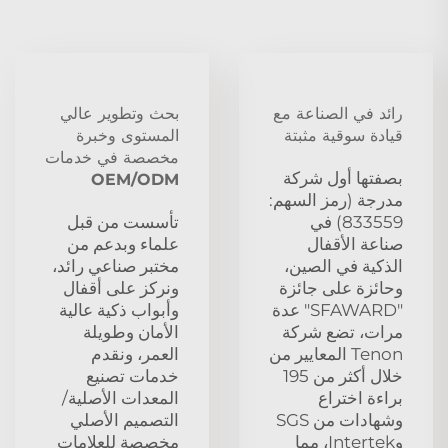
رائد في الصناعة مع
بحث وتطوير عالي
قيادة سوقية مثبتة
المستوى وخبرة
مخصصة في خدمات
بصفتها أول شركة
OEM/ODM
مدرجة (رمز السهم:
833559) في
تأسست من قبل
صناعة الأقفال
علماء وبدعم من
الذكية في الصين،
مختبر صناعي رائد،
وحائزة على جائزة
ونركز على أقفال
"SFAWARD" عدة
وأبواب ذكية عالية
مرات، تضع شركة
الأمان وطويلة
Tenon المعايير من
العمر، ونقدم
خلال أكثر من 195
خدمات تصنيع
براءة اختراع
المعدات الأصلية/
وشهادات من SGS
التصميم الأصلي
وIntertek، مما
مخصصة للعلامات