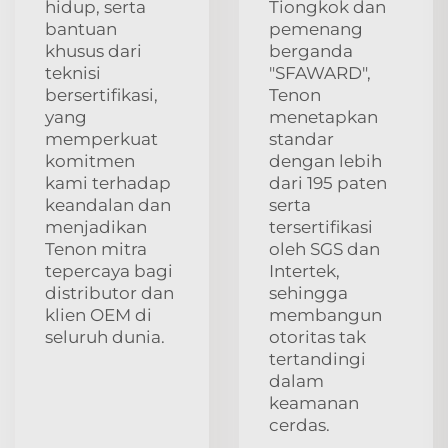
hidup, serta
Tiongkok dan
bantuan
pemenang
khusus dari
berganda
teknisi
"SFAWARD",
bersertifikasi,
Tenon
yang
menetapkan
memperkuat
standar
komitmen
dengan lebih
kami terhadap
dari 195 paten
keandalan dan
serta
menjadikan
tersertifikasi
Tenon mitra
oleh SGS dan
tepercaya bagi
Intertek,
distributor dan
sehingga
klien OEM di
membangun
seluruh dunia.
otoritas tak
tertandingi
dalam
keamanan
cerdas.