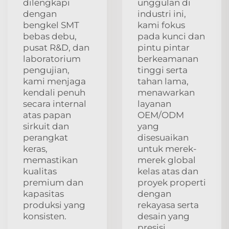
dilengkapi
unggulan di
dengan
industri ini,
bengkel SMT
kami fokus
bebas debu,
pada kunci dan
pusat R&D, dan
pintu pintar
laboratorium
berkeamanan
pengujian,
tinggi serta
kami menjaga
tahan lama,
kendali penuh
menawarkan
secara internal
layanan
atas papan
OEM/ODM
sirkuit dan
yang
perangkat
disesuaikan
keras,
untuk merek-
memastikan
merek global
kualitas
kelas atas dan
premium dan
proyek properti
kapasitas
dengan
produksi yang
rekayasa serta
konsisten.
desain yang
presisi.