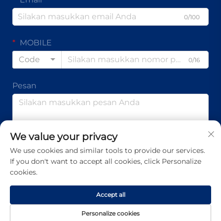
0/100
MOBILE
Code
0/16
Pesan
0/1000
We value your privacy
We use cookies and similar tools to provide our services.
If you don't want to accept all cookies, click Personalize
Kirim
cookies.
Accept all
Hak Cipta © Guangdong Ap Tenon Sci.& Tech. Co., Ltd. Hak-
hak Kekayaan Intelektual Dilindungi -
Kebijakan Privasi
-
Personalize cookies
BLOG