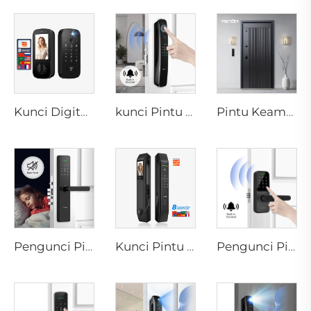
Kunci Digital Elektrik Pintar dengan Pengenalan Sidik Jari Pembuluh Darah Kartu untuk Rumah Tenon K10 Pro
kunci Pintu 3D Face dengan Kamera Sidik Jari Kata Sandi Pembuluh Darah Tenon A9 Pro
Pintu Keamanan Aluminium Mewah Cerdas untuk Pintu Utama Perumahan M8
Pengunci Pintu Berbasis Biometrik Sidik Jari Rumah Tuya T15
Kunci Pintu Cerdas Otomatis dengan Pemindai Wajah D7pro
Pengunci Pintu Bluetooth dengan Wifi Digital Sidik Jari Password Tenon K8