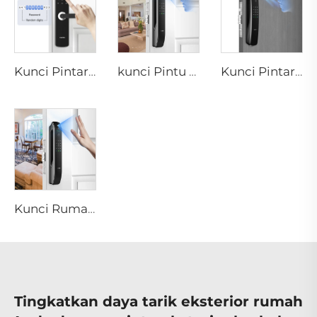
Kunci Pintar Digital Sidik Jari dengan Tuas Rim Pin Kartu Tenon E3
kunci Pintu Rumah dengan Pengenalan 3D Face Sidik Jari Tenon A6 Pro
Kunci Pintar ID Fingerprint Otomatis dengan Kamera Tuya Wifi Tenon A9 Pro
Kunci Rumah Pintar dengan Fungsi Biometrik Kata Sandi Sidik Jari Tenon A6 Pro
Tingkatkan daya tarik eksterior rumah