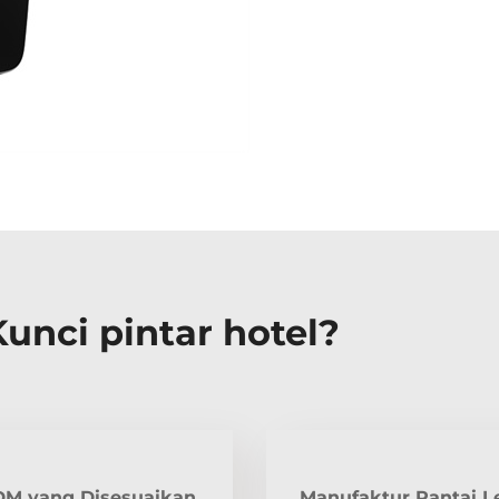
nci pintar hotel?
DM yang Disesuaikan
Manufaktur Rantai L