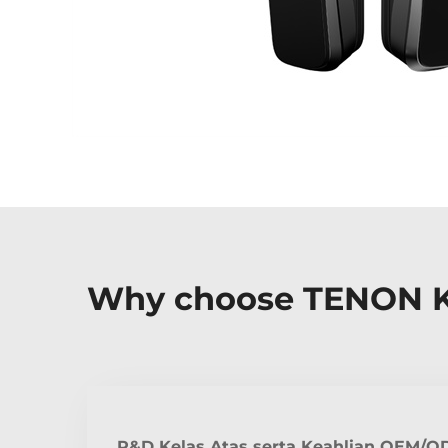
Why choose TENON Ku
R&D Kelas Atas serta Keahlian OEM/O