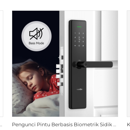
n Elektronik Pintu Kaca dengan Kontrol TT Melalui WiFi, Kartu Kata Sandi, dan Kunci Mekanis
Pengunci Pintu Berbasis Biometrik Sidik Jari Rumah Tuya T15