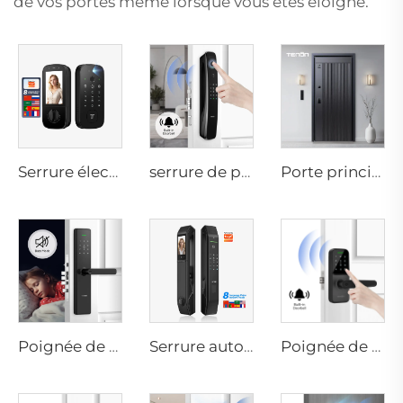
de vos portes même lorsque vous êtes éloigné.
Serrure électrique numérique intelligente avec reconnaissance d'empreinte digitale, des veines de la main, carte d'accès pour domicile Tenon K10 Pro
serrure de porte avec reconnaissance 3D du visage, caméra, empreinte digitale, mot de passe, veines de la main Tenon A9 Pro
Porte principale résidentielle intelligente en aluminium de luxe pour sécurité M8
Poignée de serrure de porte biométrique à empreintes digitales pour domicile Tuya T15
Serrure automatique intelligente à empreintes digitales avec scan facial D7pro
Poignée de porte Bluetooth avec mot de passe numérique Wifi et empreinte digitale Tenon K8