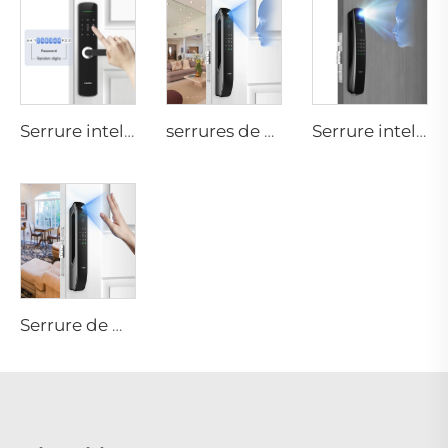
Serrure intelligente numérique avec empreinte digitale, levier, anneau, carte à puce Tenon E3
serrures de porte résidentielle à reconnaissance faciale 3D et à empreinte digitale Tenon A6 Pro
Serrure intelligente à empreinte digitale et à reconnaissance automatique par ID facial avec caméra Wifi Tuya Tenon A9 Pro
Serrure de maison intelligente avec fonction biométrique à mot de passe et à empreinte digitale Tenon A6 Pro