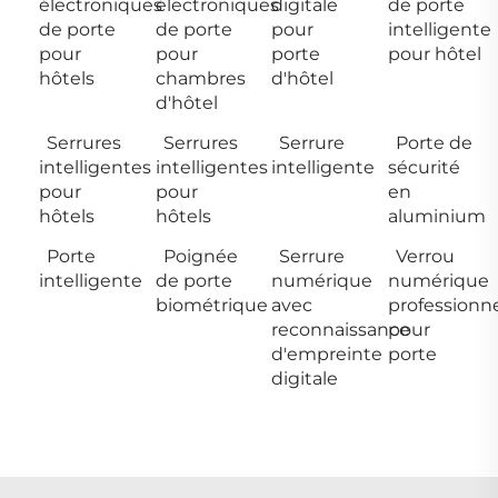
électroniques
électroniques
digitale
de porte
de porte
de porte
pour
intelligente
pour
pour
porte
pour hôtel
hôtels
chambres
d'hôtel
d'hôtel
Serrures
Serrures
Serrure
Porte de
intelligentes
intelligentes
intelligente
sécurité
pour
pour
en
hôtels
hôtels
aluminium
Porte
Poignée
Serrure
Verrou
intelligente
de porte
numérique
numérique
biométrique
avec
professionn
reconnaissance
pour
d'empreinte
porte
digitale