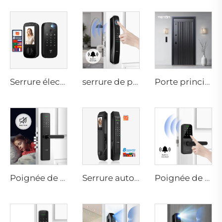
Serrure électrique numérique intelligente avec reconnaissance d'empreinte digitale, des veines de la main, carte d'accès pour domicile Tenon K10 Pro
serrure de porte avec reconnaissance 3D du visage, caméra, empreinte digitale, mot de passe, veines de la main Tenon A9 Pro
Porte principale résidentielle intelligente en aluminium de luxe pour sécurité M8
Poignée de serrure de porte biométrique à empreintes digitales pour domicile Tuya T15
Serrure automatique intelligente à empreintes digitales avec scan facial D7pro
Poignée de porte Bluetooth avec mot de passe numérique Wifi et empreinte digitale Tenon K8