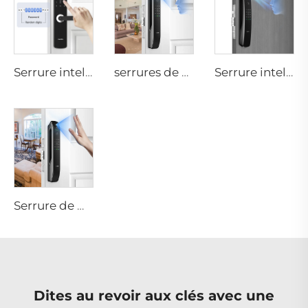
Serrure intelligente numérique avec empreinte digitale, levier, anneau, carte à puce Tenon E3
serrures de porte résidentielle à reconnaissance faciale 3D et à empreinte digitale Tenon A6 Pro
Serrure intelligente à empreinte digitale et à reconnaissance automatique par ID facial avec caméra Wifi Tuya Tenon A9 Pro
Serrure de maison intelligente avec fonction biométrique à mot de passe et à empreinte digitale Tenon A6 Pro
Dites au revoir aux clés avec une