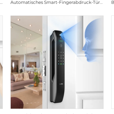
Heim-Schloss mit biometrischem Fingerabdruck-Türgriff Tuya T15
Automatisches Smart-Fingerabdruck-Türschloss mit Gesichtsscanning D7pro