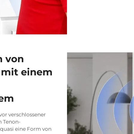
h von
 mit einem
tem
vor verschlossener
m Tenon-
t quasi eine Form von