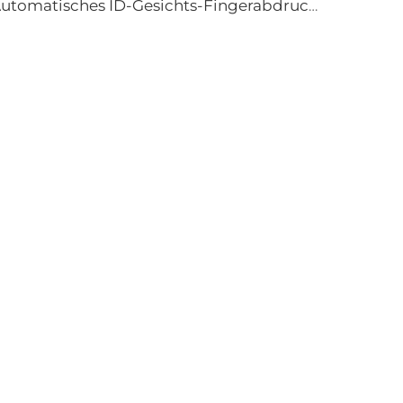
Automatisches ID-Gesichts-Fingerabdruck-Smart-Lock mit Tuya-WLAN-Kamera Tenon A9 Pro