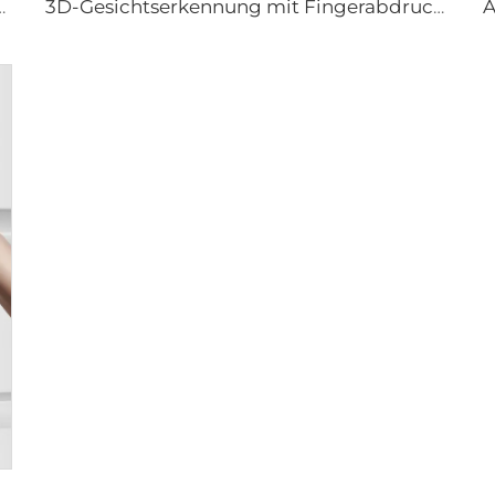
mit Hebelrand-Pin-Karten-Zapfen E3
3D-Gesichtserkennung mit Fingerabdruck-Wohntürschlössern Tenon A6 Pro