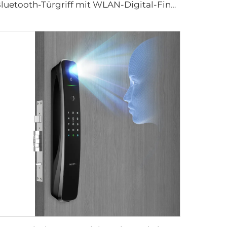
Bluetooth-Türgriff mit WLAN-Digital-Fingerabdruck-Passwort Tenon K8