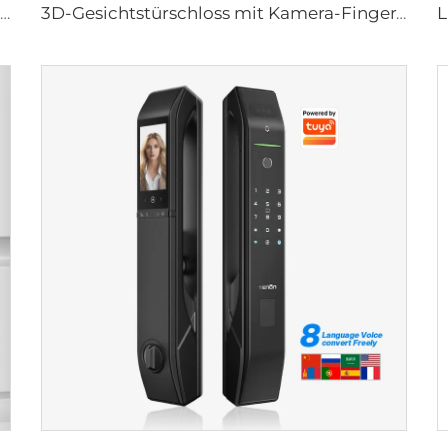
Intelligentes elektrisches Digitalschloss mit Fingerabdruck-Handvenenerkennungskarte für Home Tenon K10 Pro
3D-Gesichtstürschloss mit Kamera-Fingerabdruck-Passwort Palm Venon Tenon A9 Pro