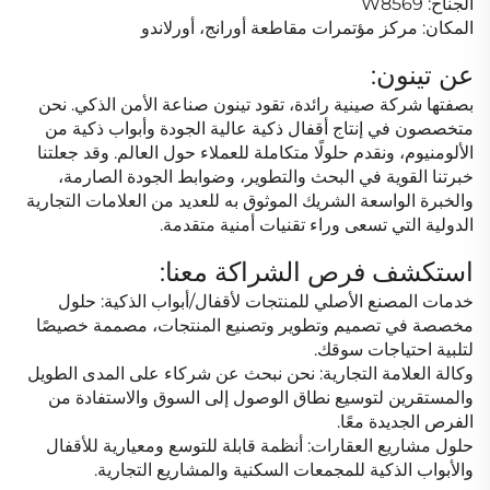
الجناح: W8569
المكان: مركز مؤتمرات مقاطعة أورانج، أورلاندو
عن تينون:
بصفتها شركة صينية رائدة، تقود تينون صناعة الأمن الذكي. نحن
متخصصون في إنتاج أقفال ذكية عالية الجودة وأبواب ذكية من
الألومنيوم، ونقدم حلولًا متكاملة للعملاء حول العالم. وقد جعلتنا
خبرتنا القوية في البحث والتطوير، وضوابط الجودة الصارمة،
والخبرة الواسعة الشريك الموثوق به للعديد من العلامات التجارية
الدولية التي تسعى وراء تقنيات أمنية متقدمة.
استكشف فرص الشراكة معنا:
خدمات المصنع الأصلي للمنتجات لأقفال/أبواب الذكية: حلول
مخصصة في تصميم وتطوير وتصنيع المنتجات، مصممة خصيصًا
لتلبية احتياجات سوقك.
وكالة العلامة التجارية: نحن نبحث عن شركاء على المدى الطويل
والمستقرين لتوسيع نطاق الوصول إلى السوق والاستفادة من
الفرص الجديدة معًا.
حلول مشاريع العقارات: أنظمة قابلة للتوسع ومعيارية للأقفال
والأبواب الذكية للمجمعات السكنية والمشاريع التجارية.