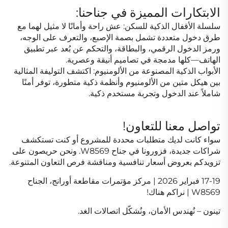
الابتكارات المميزة في جناحنا:
سلسلة الأقفال الذكية للسكن: عش راحة وأمانًا لا مثيل لهما مع
طرق دخول متعددة تشمل بصمة الإصبع، والتعرف على الوجه،
ورمز الدخول الرقمي، والبطاقة، والتحكم عن بُعد عبر تطبيق
الهاتف—كلها مدمجة في تصاميم أنيقة وعصرية.
الأبواب الذكية المصنوعة من الألومنيوم: اكتشف التوليفة المثالية
بين هيكل متين من الألومنيوم وأنظمة ذكية متطورة، توفر أمنًا
شاملاً عند الدخول وتجربة مستخدم ذكية.
تواصل معنا للتعاون!
سواء كانت لديك متطلبات محددة للمشروع أو كنت تستكشف
شراكات جديدة، فزورونا في جناح W8569. ونحن حريصون على
تزويدكم بعروض أسعار تنافسية ومناقشة فرص التعاون المتنوعة.
17-19 فبراير 2026 | مركز مؤتمرات مقاطعة أورانج، الجناح
W8569 | نراكم هناك!
تينون – نُهندس الأمان، ونُشكّل اتصالات الغد.