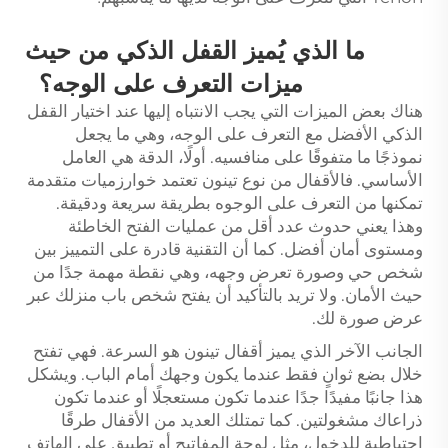
ما الذي يُميز القفل الذكي من حيث
ميزات التعرف على الوجه؟
هناك بعض الميزات التي يجب الانتباه إليها عند اختيار القفل
الذكي الأفضل مع التعرف على الوجه، وهي ما يجعل
نموذجًا ما متفوقًا على منافسيه. أولًا، الدقة هي العامل
الأساسي. فالأقفال من نوع تينون تعتمد خوارزميات متقدمة
تمكنها من التعرف على الوجوه بطريقة سريعة ودقيقة.
وهذا يعني حدوث عدد أقل من عمليات الفتح الخاطئة
ومستوى أمان أفضل. كما أن التقنية قادرة على التمييز بين
شخص حي وصورة تعرض وجهه، وهي نقطة مهمة جدًا من
حيث الأمان. ولا تريد بالتأكيد أن يفتح شخص باب منزلك عبر
عرض صورة لك.
الجانب الآخر الذي يميز أقفال تينون هو السرعة. فهي تفتح
خلال بضع ثوانٍ فقط عندما يكون وجهك أمام الباب. ويشكل
هذا جانبًا مفيدًا جدًا عندما تكون مستعجلًا أو عندما تكون
ذراعاك مشغولتين. كما تمتلك العديد من الأقفال طرقًا
احتياطية للدخول، مثل لوحة المفاتيح أو تطبيق على الهاتف