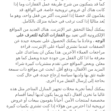
كما قد يتمكنون من شرح طريقة عمل القفازات وما إذا
كانت هناك أي عروض ترويجية خاصة. في الواقع، قد
يقدّمون لك خصمًا إذا اشتريت أكثر من قفل واحد، وهو ما
يُعد مثاليًا إذا كنت ترغب في حماية منزلك بالكامل.
يمكنك أيضًا التحقق عبر الإنترنت. هناك العديد من المواقع
الإلكترونية التي تعيد بيع
القفازات الذكية للتعرف على
الوجه
، وعادةً ما يمكنك الحصول على نصيحة جيدة عن
الصفقات عندما تشتري أشياء على الإنترنت، قراءة
مراجعات العملاء الآخرين. هذا يمكن ان يساعدك على
معرفة ما اذا كان القفل من جودة جيدة ويعمل كما هو
معلن. وبعض المواقع حتى تقدم مشتريات كبيرة شراء
المزيد من الأقفال، ودفع أقل. ابحث عن مواقع ذات سمعة
طيبة تثق بها ولديها سياسة إرجاع جيدة، في حال كنت
بحاجة إلى إرسال القفل مرة أخرى.
يمكنك أيضاً تجربة محلات تجهيز المنازل المتاجر مثل هذه
غالبا ما تخزن أقفال ذكية وربما يكون لديها أيضا أقسام
مخصصة لمنتجات الأمن. أحياناً يقومون ببيعات أو عروض
ترويجية لذا احترس من هؤلاء إذا كنت تشتري بكميات كبيرة