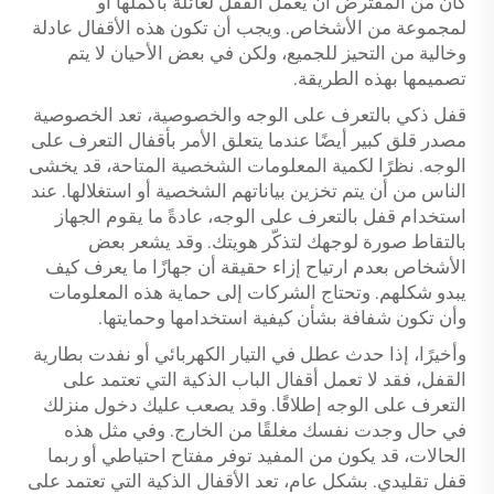
كان من المفترض أن يعمل القفل لعائلة بأكملها أو
لمجموعة من الأشخاص. ويجب أن تكون هذه الأقفال عادلة
وخالية من التحيز للجميع، ولكن في بعض الأحيان لا يتم
تصميمها بهذه الطريقة.
قفل ذكي بالتعرف على الوجه والخصوصية، تعد الخصوصية
مصدر قلق كبير أيضًا عندما يتعلق الأمر بأقفال التعرف على
الوجه. نظرًا لكمية المعلومات الشخصية المتاحة، قد يخشى
الناس من أن يتم تخزين بياناتهم الشخصية أو استغلالها. عند
استخدام قفل بالتعرف على الوجه، عادةً ما يقوم الجهاز
بالتقاط صورة لوجهك لتذكّر هويتك. وقد يشعر بعض
الأشخاص بعدم ارتياح إزاء حقيقة أن جهازًا ما يعرف كيف
يبدو شكلهم. وتحتاج الشركات إلى حماية هذه المعلومات
وأن تكون شفافة بشأن كيفية استخدامها وحمايتها.
وأخيرًا، إذا حدث عطل في التيار الكهربائي أو نفدت بطارية
القفل، فقد لا تعمل أقفال الباب الذكية التي تعتمد على
التعرف على الوجه إطلاقًا. وقد يصعب عليك دخول منزلك
في حال وجدت نفسك مغلقًا من الخارج. وفي مثل هذه
الحالات، قد يكون من المفيد توفر مفتاح احتياطي أو ربما
قفل تقليدي. بشكل عام، تعد الأقفال الذكية التي تعتمد على