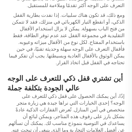
التعرف على الوجه أكثر تقدمًا وملاءمة للمستقبل.
ومع ذلك، قد تكون هناك سلبيات. إذا نفدت بطارية القفل
الذكي، أو انقطع التيار الكهربائي في منزلك، فقد لا تتمكن
من فتح الباب بسهولة. يمكن لا يزال استخدام الأقفال
التقليدية في مجموعة القفل عند عدم توفر الطاقة، فقط
باستخدام المفتاح. لكل نوع من الأقفال ميزاته وعيوبه.
فأقفال التعرف على الوجه سهلة وحديثة تقنيًا، في حين
يمكن الوثوق بالأقفال العادية وبسيطتها. يجب أن تفكر فيما
تحتاجه في القفل قبل اتخاذ القرار.
أين تشتري قفل ذكي للتعرف على الوجه
عالي الجودة بتكلفة جملة
إذًا، أين يمكنك الحصول على قفل ذكي للتعرف على
الوجه؟ إحدى الخيارات التي نراها جيدة هي زيارة متجر
متخصص في أمن المنازل. تُعرض القفازات الذكية عادةً
بشكل بارز على رفوف هذه المتاجر، ويمكن لبائع أن
يساعدك في التوصية بنموذج مناسب لك. يمكنك أن تسألهم
عن أفضل العلامات التجارية وما الذي ينبغي أن تبحث عنه.