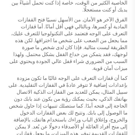
الخاصية الكثير من الوقت، خاصة إذا كنت تحمل أشياءً بين
يديك أو كنت مستعجلًا.
الفرق الآخر هو الأمان. من الأسهل نسبيًا فتح القفازات
المادية أو كسرها، وبالتالي فهي أقل أمانًا. أما قفازات
التعرف على الوجه فتعتمد على التكنولوجيا للتعرف عليك،
مما يجعل من الصعب على شخص ما اختراقها. لكن هذه
الطريقة ليست مثالية. فإذا كان لدى شخص ما صورة
لوجهك، فقد يتمكن من خداع القفل بشكل محتمل. ولهذا
السبب من الضروري شراء قفل عالي الجودة ويحتوي على
ميزات أمان قوية.
كما أن قفازات التعرف على الوجه غالبًا ما تكون مزودة
بإعدادات إضافية لا تتوفر عادةً في القفازات التقليدية. على
سبيل المثال، يمكن للعديد من القفازات الذكية الاتصال
بهاتفك الذكي، بحيث يمكنك رؤية من يكون عند بابك دون
الحاجة إلى فتحه أبدًا. كما ستصلك تنبيهات إذا حاول شخص
ما الوصول إلى بابك. وتتيح لك بعض القفازات الدخول
والخروج، وإغلاق الباب وراءك باستخدام هاتفك، بالإضافة
إلى منح أفراد العائلة أو الأصدقاء دخولًا عن بُعد. لا يمكن
للقفازات القديمة توفير هذه الميزات، ما يجعل قفازات