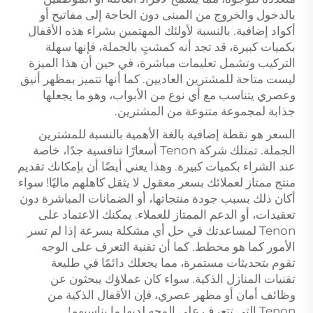
بالدخول والخروج من المبنى دون الحاجة إلى مفاتيح أو
أكواد إضافية. بالنسبة لأولئك المهتمين بشراء هذه الأقفال
بكميات كبيرة، قد تجد أنه كمشتٍ بالجملة، فإنها سهلة
التركيب وتشمل تعليمات مباشرة، في حين أن هذا الميزة
ليست متاحة للمشترين العاديين. كما أنها تتميز بمظهر أنيق
وعصري يتناسب مع أي نوع من الأبواب، وهو ما يجعلها
جذابة لمجموعة متنوعة من المشترين.
السعر هو نقطة إضافية بالغة الأهمية بالنسبة للمشترين
الجملة. تمتلك شركة Tenon أسعارًا تنافسية جدًا، خاصة
عند الشراء بكميات كبيرة. وهذا يعني أيضًا أن بإمكانك تقديم
منتج ممتاز لعملائك بسعر معقول لا يثقل كاهلهم ماليًا! سواء
أكان ذلك بسبب جودة منتجاتها، أو الضمانات المباشرة دون
تعقيدات، أو الدعم الممتاز للعملاء. يمكنك الاعتماد على
Tenon لمساعدتك في حل أي مشكلة بسرعة إذا لم تسر
الأمور كما هو مخطط. كما أن تقنية التعرف على الوجه
تقوم بتحديثات مستمرة، مما يجعلك دائمًا في طليعة
تقنيات المنازل الذكية. سواء كان عملاؤك يبحثون عن
وظائف أمان أو مظهر عصري، فإن الأقفال الذكية من
Tenon التي تتعرف على الوجه لديها ما يناسبهم!