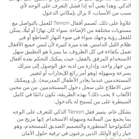
الذكي. وهذا يعني أنه إذا فشل التعرف على الوجه لأي
سبب من الأسباب، لا يزال بإمكاني الدخول.
علاوةً على ذلك، تُصمم أقفال Tenon للعمل بالتواصل مع
مستويات مختلفة من الإضاءة. سواء كان نهارًا أو ليلًا، يمكن
للقفل رؤية وجهك سواء في ضوء النهار الساطع أو في
ظلام الليل الدامس. هذه ميزة كبيرة لأن ليس جميع الأقفال
تعمل بكفاءة في كل الظروف. ما يميزنا هو التطبيق سهل
الاستخدام المرفق بالقفل، حيث يمكنك التحكم بعدة أقفال
من جهاز واحد، وإدارة من لديه حق الوصول إلى منزلك
بسرعة وسهولة (وهو أمر رائع للإيجارات أو لتغيير
المستخدمين عندما يغادر الأطفال المدرسة)، بل ويمكنك
حتى الاطلاع على سجل دخول المستخدمين. من من محبي
الألعاب لا يحب ذلك؟ بهذه الطريقة، تكون دائمًا في كامل
السيطرة على من يُسمح له بالدخول.
بشكل عام، يتميز قفل Tenon الذكي للتعرف على الوجه
بما يجمع بين السلامة وسهولة الاستخدام. إنها مزيج من
التكنولوجيا المتطورة والتصميم الصديق للمستخدم، وهو
خيار رائع لأولئك الذين يرغبون في ترقية حلول الأمان