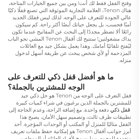
وفتح القفل فقط لك أنت! ومن بين جميع الخيارات المتاحة،
هناك Tenon، العلامة التجارية الموثوقة التي تصنع قفلًا ذكيًا
عالي الجودة للتعرف على الوجه. لذلك ليس قفلك الجديد
آمنًا فحسب، بل يجعل حياتك أيضًا أكثر راحة. كم سيكون
رائعًا ألا تضطر مجددًا إلى البحث عن المفاتيح عندما تكون
يداك مشغولتين! ستتيح لك أقفال Tenon المشي نحو الباب
ليُفتح تلقائيًا أمامك. وهذا يعمل بشكل جيد مع العائلات
المزدحمة أو لأي شخص يبحث عن طريقة أسهل لدخول
منزله.
ما هو أفضل قفل ذكي للتعرف على
الوجه للمشترين بالجملة؟
قفل التعرف على الوجه من Tenon هو حل ذكي جيد
للمشترين بالجملة الذين يرغبون في شراء كميات كبيرة
قفل ذكي
دفعة واحدة. مع إضافة الراحة، وعدم الحاجة إلى
تطبيقات طرف ثالث، وتصميم سهل الأمان، يصبح هذا
القفل مثاليًا للمنزل أو المكتب أو الوحدات المؤجرة. أحد
أبرز جوانب أقفال Tenon هو إمكانية حفظ ملفات تعريف
متعددة للوجوه، مما يسمح لأفراد العائلة أو الموظفين