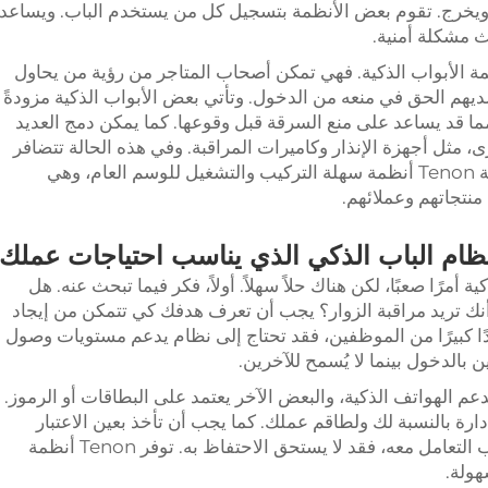
يخرج. تقوم بعض الأنظمة بتسجيل كل من يستخدم الباب. ويساعد
 مشكلة أمنية.
ة الأبواب الذكية. فهي تمكن أصحاب المتاجر من رؤية من يحاول
لديهم الحق في منعه من الدخول. وتأتي بعض الأبواب الذكية مزودةً
مما قد يساعد على منع السرقة قبل وقوعها. كما يمكن دمج العديد
، مثل أجهزة الإنذار وكاميرات المراقبة. وفي هذه الحالة تتضافر
جميع جوانب الأمن لحماية المتجر. وتبيع شركة Tenon أنظمة سهلة التركيب والتشغيل للوسم العام، وهي
منتجاتهم وعملائهم.
نظام الباب الذكي الذي يناسب احتياجات عملك
أمرًا صعبًا، لكن هناك حلاً سهلاً. أولاً، فكر فيما تبحث عنه. هل
ك تريد مراقبة الزوار؟ يجب أن تعرف هدفك كي تتمكن من إيجاد
ا كبيرًا من الموظفين، فقد تحتاج إلى نظام يدعم مستويات وصول
 بالدخول بينما لا يُسمح للآخرين.
عم الهواتف الذكية، والبعض الآخر يعتمد على البطاقات أو الرموز.
رة بالنسبة لك ولطاقم عملك. كما يجب أن تأخذ بعين الاعتبار
مدى سهولة إدارة النظام. فإذا كان من الصعب التعامل معه، فقد لا يستحق الاحتفاظ به. توفر Tenon أنظمة
هولة.