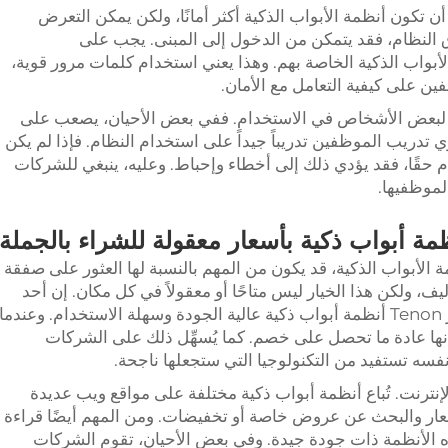
 تكون أنظمة الأبواب الذكية أكثر أمانًا، ولكن يمكن التعرض
راق النظام، فقد يتمكن من الدخول إلى المبنى. يجب على
بواب الذكية الخاصة بهم. وهذا يعني استخدام كلمات مرور قوية،
ن على كيفية التعامل مع الأمان.
بكة لبعض الأشخاص في الاستخدام. ففي بعض الأحيان، يصعب على
 تدريب الموظفين تدريباً جيداً على استخدام النظام. فإذا لم يكن
حقًا، فقد يؤدي ذلك إلى أخطاء وإحباط. وعليه، ينبغي للشركات
لموظفيها.
ة أبواب ذكية بأسعار معقولة للشراء بالجملة
لأبواب الذكية، قد يكون من المهم بالنسبة لها العثور على صفقة
يف، ولكن هذا الخيار ليس متاحًا أو معقولاً في كل مكان. إن أحد
الأماكن الرائعة للبدء هي شركة Tenon. توفر Tenon أنظمة أبواب ذكية عالية الجودة وسهلة الاستخدام. وعندما
الشركات كميات كبيرة من Tenon، فإنها عادة ما تحصل على خصم. كما يُسهِّل ذلك على الشركات
 نفسه تستفيد من التكنولوجيا التي ستجعلها ناجحة.
نترنت. تُباع أنظمة أبواب ذكية مختلفة على مواقع ويب عديدة
سعار والبحث عن عروض خاصة أو تخفيضات. ومن المهم أيضًا قراءة
ه الأنظمة ذات جودة جيدة. وفي بعض الأحيان، تقوم الشركات