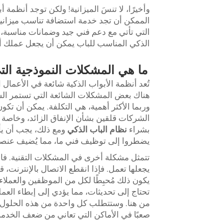
وأخيرًا، لا تنسَ الميزانية! ولكن توجد أنظ
الممكن أن تجد خدمة استضافة تناسب ميزانيتك
التي تأتي مع دعم فني جيد وضمانات مناسبة، ح
الذكي المناسب للباب يمكن أن يجعل عملك أكثر
ما هي المشكلات النموذجية الت
تُعد أنظمة الأبواب الذكية شائعة في الأعمال
هناك بعض المشكلات الشائعة التي تستمر الشر
وربما الأكثر أهمية، هي التكلفة. يمكن أن تك
الشركات قلقين بشأن الإنفاق الزائد، وخاصة 
بشراء
نظام الباب الذكي
ومع ذلك، يجب أن يأخ
يضطروا إلى توظيف فني ما، مما يُضيف عنصرًا
تتمثل مشكلة أخرى في المشكلات التقنية. فالا
يجعلها تعمل. فإذا انقطع الاتصال بالإنترنت، 
يكون ذلك مُحبِطًا لكل من الموظفين والعملا
تحتاج إلى تحديثات، مما يؤدي إلى إبطاء العملي
من هنا. وستتطلب كل واحدة من هذه الحلول أن 
صعبًا في الأماكن التي تعاني من ضعف الخدمة