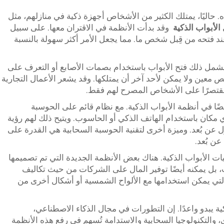
راه. حاليًا، يمتلك الكثير من الأشخاص أجهزة ذكية في منازلهم، مثل
الأبواب الذكية
وقد بدأت الأنظمة في الاقتران معها. على سبيل
 عند فتحه من قِبل شخص ما. مما يجعل الأمر أكثر سهولة بالنسبة
د يشمل ذلك فتح الأبواب باستخدام بصمات الأصابع أو التعرف على
خص معين ولا يمكن لأحد آخر أن يمتلكها. وقد يشعر الأعمال التجارية
 مقتصرًا على الأشخاص المصرح لهم فقط.
أيضًا في أنظمة الأبواب الذكية. مع نظام قائم على الحوسبة
ي مكان باستخدام الهاتف الذكي أو الحاسوب. ويتيح ذلك لهم رؤية
عن بُعد. وميزة أخرى لتقنية الحوسبة السحابية هي القدرة على
ن بُعد.
نيات الأبواب الذكية. هناك بعض الأنظمة الجديدة التي تم تصميمها
ب، بل يمكنه أيضًا توفير المال على الشركات من حيث تكاليف
 التي يمكن استخدامها مع الألواح الشمسية أو أشكال أخرى من
ة يبدو واعدًا. إن التطورات في مجال الذكاء الاصطناعي،
ي، والتكنولوجيا السحابية والاستدامة تُسهم في رفع هذه الأنظمة