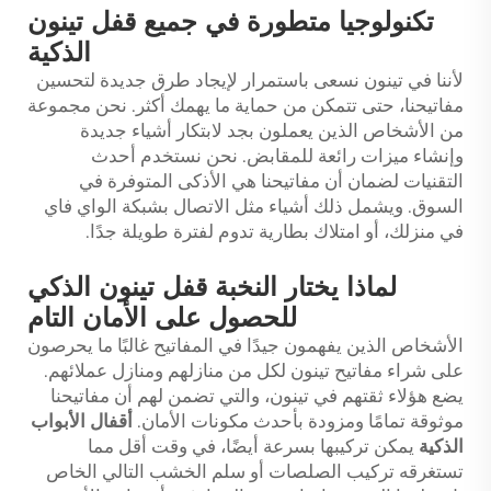
تكنولوجيا متطورة في جميع قفل تينون
الذكية
لأننا في تينون نسعى باستمرار لإيجاد طرق جديدة لتحسين
مفاتيحنا، حتى تتمكن من حماية ما يهمك أكثر. نحن مجموعة
من الأشخاص الذين يعملون بجد لابتكار أشياء جديدة
وإنشاء ميزات رائعة للمقابض. نحن نستخدم أحدث
التقنيات لضمان أن مفاتيحنا هي الأذكى المتوفرة في
السوق. ويشمل ذلك أشياء مثل الاتصال بشبكة الواي فاي
في منزلك، أو امتلاك بطارية تدوم لفترة طويلة جدًا.
لماذا يختار النخبة قفل تينون الذكي
للحصول على الأمان التام
الأشخاص الذين يفهمون جيدًا في المفاتيح غالبًا ما يحرصون
على شراء مفاتيح تينون لكل من منازلهم ومنازل عملائهم.
يضع هؤلاء ثقتهم في تينون، والتي تضمن لهم أن مفاتيحنا
موثوقة تمامًا ومزودة بأحدث مكونات الأمان.
أقفال الأبواب
الذكية
يمكن تركيبها بسرعة أيضًا، في وقت أقل مما
تستغرقه تركيب الصلصات أو سلم الخشب التالي الخاص