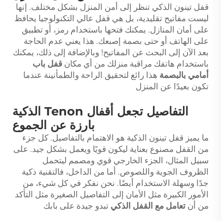
قفل تينون الذكي تنظر إلى أمن المنزل بشكل مختلف. إنها
ليست مفاتيح تقليدية، بل هي قفل عالي التكنولوجيا يحافظ
على أمان المنازل. يمكنك فتحها باستخدام رمز، أو تطبيق
على الهاتف أو حتى بصمة إصبعك. هذا يعني عدم الحاجة
بعد الآن إلى البحث عن المفاتيح! وبالإضافة إلى ذلك، يمكنك
باستخدام هاتفك مراقبة منزلك من أي مكان
قفل باب
أمامي بالبصمة
هذا رائع لتحقيق الراحة والطمأنينة عندما
تكون بعيدًا عن المنزل
التفاصيل تجعل أقفال Tenon الذكية
بارزة عن الجموع
ما يميز قفل تينون الذكية هو الاهتمام بالتفاصيل. كل جزء
من القفل مصنوع بعناية ليكون قويًا ويعمل بشكل جيد. على
سبيل المثال، الجزء الخارجي قوي ومصمم ليتحمل
الظروف الجوية واللصوص. أما من الداخل، فالتقنية ذكية
جدًا وسهلة الاستخدام أيضًا. نحن نفكر في كل شيء، من
الأمور الكبيرة مثل الأمان إلى التفاصيل الصغيرة مثل التأكد
من أن
تعامل مع القفل الذكي
تبدو جيدة على بابك