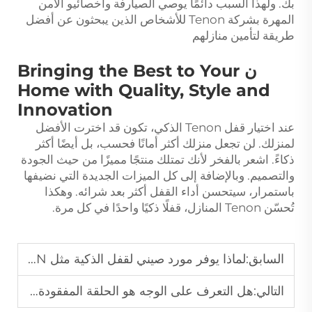
بك. ولهذا السبب دائمًا يوصي الصيارفة وأخصائيو الأمن
المهرة بشركة Tenon للأشخاص الذين يبحثون عن أفضل
طريقة لتأمين منازلهم
ن Bringing the Best to Your
Home with Quality, Style and
Innovation
عند اختيار قفل Tenon الذكي، تكون قد اخترت الأفضل
لمنزلك. لن تجعل منزلك أكثر أمانًا فحسب، بل أيضًا أكثر
ذكاءً. اشعر بالفخر لأنك تمتلك منتجًا مميزًا من حيث الجودة
والتصميم. وبالإضافة إلى كل الميزات الجديدة التي نضيفها
باستمرار، سيتحسن أداء القفل أكثر بعد شرائه. وهكذا
تُحسّن Tenon المنازل، قفلًا ذكيًا واحدًا في كل مرة.
السابق:
لماذا يوفر مورد صيني لقفل الذكية مثل TENON ميزة عالمية
التالي:
هل التعرف على الوجه هو الحلقة المفقودة في منزلك الذكي؟ شرح لأهم 5 فوائد