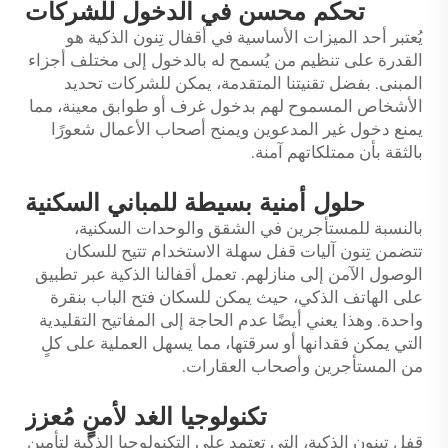
تحكم محسن في الدخول للشركات
يُعتبر أحد الميزات الأساسية في أقفال تِنون الذكية هو
القدرة على تنظيم من يُسمح له بالدخول إلى مختلف أجزاء
المبنى. بفضل تقنيتنا المتقدمة، يمكن للشركات تحديد
الأشخاص المسموح لهم بدخول غرف أو طوابق معينة، مما
يمنع دخول غير المدعوين ويمنح أصحاب الأعمال شعورًا
بالثقة بأن ممتلكاتهم آمنة.
حلول أمنية بسيطة للمباني السكنية
بالنسبة للمستأجرين في الشقق والوحدات السكنية،
تتضمن تِنون آليات قفل سهلة الاستخدام تتيح للسكان
الوصول الآمن إلى منازلهم. تعمل أقفالنا الذكية عبر تطبيق
على الهاتف الذكي، حيث يمكن للسكان فتح الباب بنقرة
واحدة. وهذا يعني أيضًا عدم الحاجة إلى المفاتيح التقليدية
التي يمكن فقدانها أو سرقتها، مما يسهل العملية على كلٍ
من المستأجرين وأصحاب العقارات.
تكنولوجيا الغد لأمنٍ مُعزز
قفل تينون الذكية، التي تعتمد على التكنولوجيا الذكية لتأمين