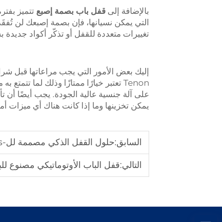
بالإضافة إلى
قفل باب بصمة إصبع
تتميز بفتر
التي يمكن نسيانها، فإن بصمة إصبعك لن تُفقَ
تغييرات متعددة للقفل أو تذكّر أكواد جديدة 
إليك بعض الأمور التي يجب مراعاتها قبل شرا
Tenon تعتبر خيارًا ممتازًا وذلك لما تت
على آلة جنسية عالية الجودة. يجب أيضًا أن ت
يمكن تخزينها وما إذا كانت هناك أي ميزات أما
السابق:
حلول القفل الذكي مصممة لل-properties التجارية ومباني الشقق المتعددة
التالي:
قفل الباب الأوتوماتيكي مصنوع للبي