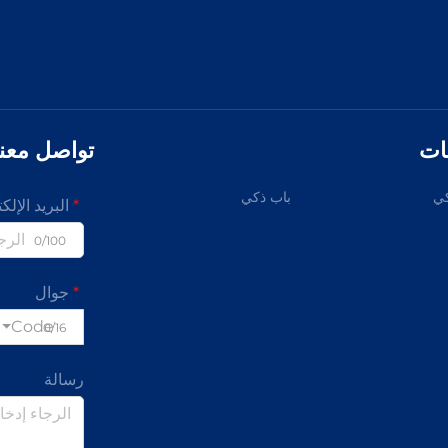
ات
تواصل معنا
ي
باب ذكي
البريد الإلك
0/100
جوال
Code
0/16
رسالة