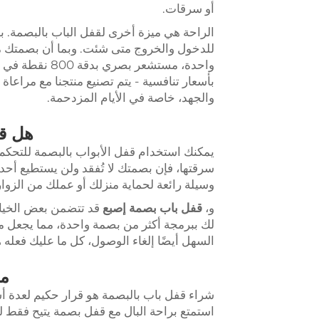
أو سرقات.
الراحة هي ميزة أخرى لقفل الباب بالبصمة. بدل
للدخول والخروج متى شئت. وبما أن بصمتك مت
بأسعار تنافسية - يتم تصنيع منتجنا مع مراعاة
والجهد، خاصة في الأيام المزدحمة.
هل قف
يمكنك استخدام قفل الأبواب بالبصمة للتحكم 
سرقتها، فإن بصمتك لا تُفقد ولن يستطيع أحد 
وسيلة رائعة لحماية منزلك أو عملك من الزوار
و،
قفل باب بصمة إصبع
قد تتضمن بعض الخيار
لك ببرمجة أكثر من بصمة واحدة، مما يجعل من
السهل أيضًا إلغاء الوصول، كل ما عليك فعله
مز
شراء قفل باب بالبصمة هو قرار حكيم لعدة أسباب.
استمتع براحة البال مع قفل بصمة يتيح فقط ل