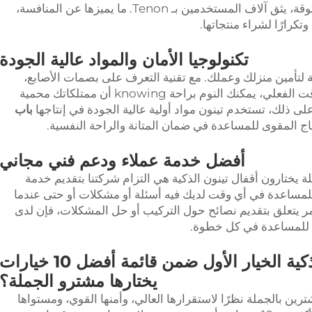
التي تُقدَّم بالسوق من خلال علامة تجارية موثوقة، يثق آلاف المستخدمين بـ Tenon. ما يميزها عن المنافسة،
وتكرارًا لشراء منتجاتها.
تكنولوجيا الأمان والمواد عالية الجودة
ية لتأمين منزلك وعملك. مع تقنية التعرف على بصمات الأصابع،
وحماية كلمة المرور، وقدرات التحكم في الوقت الفعلي، يمكنك النوم براحة knowing أن ممتلكاتك محمية
لى ذلك، تستخدم تينون مواد أولية عالية الجودة في إنتاجها
باب
اج المقوى للمساعدة في ضمان المتانة والراحة النفسية.
أفضل خدمة عملاء ودعم فني مجاني
ة يختارون أقفال تينون الذكية هي التزام شركتنا بتقديم خدمة
للمساعدة في أي وقت لديك فيه أسئلة أو مشكلات أو حتى عندما
مر يتعلق بتقديم نصائح حول التركيب أو حل المشكلات، فإن لدى
ء للمساعدة في كل خطوة.
لماذا تعد أقفال تينون الذكية الخيار الأول ضمن قائمة أفضل 10 خيارات
يختارها مشترو الجملة؟
لمشترين بالجملة نظرًا لاستقرارها العالي، وأمنها القوي، ومستواها