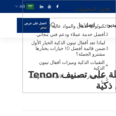
AR
جدول المحتويات
احصل على عرض
ديو
اتصل بنا
تكنولوجيا الأمان والمواد عالية الجودة
سعر
أفضل خدمة عملاء ودعم فني مجاني
لماذا تعد أقفال تينون الذكية الخيار الأول
ضمن قائمة أفضل 10 خيارات يختارها
مشترو الجملة؟
التقنيات الذكية وميزات أقفال تينون
الذكية
10 سنوات في القمة: الميزات التي لا تُضاهى والمحافظة على تصنيف Tenon
على مدار 10 سنوات، آلاف العملاء وثقت
بنا