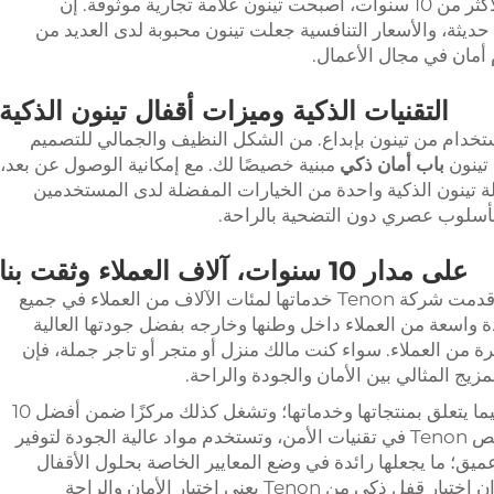
العام القياسي. وبفضل وجودها في الصناعة لأكثر من 10 سنوات، أصبحت تينون علامة تجارية موثوقة. إن
 حديثة، والأسعار التنافسية جعلت تينون محبوبة لدى العديد من
أمان في مجال الأعمال.
التقنيات الذكية وميزات أقفال تينون الذكية
استخدام من تينون بإبداع. من الشكل النظيف والجمالي للتصميم
 تينون
باب أمان ذكي
مبنية خصيصًا لك. مع إمكانية الوصول عن بعد،
ة تينون الذكية واحدة من الخيارات المفضلة لدى المستخدمين
 بأسلوب عصري دون التضحية بالراحة.
على مدار 10 سنوات، آلاف العملاء وثقت بنا
بفضل خبرة تزيد عن 10 سنوات في المجال، قدمت شركة Tenon خدماتها لمئات الآلاف من العملاء في جميع
 نجحت Tenon في بناء قاعدة واسعة من العملاء داخل وطنها وخارجه بفضل جودتها العالية
رة من العملاء. سواء كنت مالك منزل أو متجر أو تاجر جملة، فإن
تلتزم Tenon بالتميز والابتكار ورضا العملاء فيما يتعلق بمنتجاتها وخدماتها؛ وتشغل كذلك مركزًا ضمن أفضل 10
علامات تجارية للقُفْل في هذا القطاع. وتتخصص Tenon في تقنيات الأمن، وتستخدم مواد عالية الجودة لتوفير
يق؛ ما يجعلها رائدة في وضع المعايير الخاصة بحلول الأقفال
الذكية التي أصبحت ضرورية في هذا المجال. إن اختيار قفل ذكي من Tenon يعني اختيار الأمان والراحة