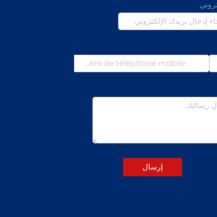
تروني
إرسال