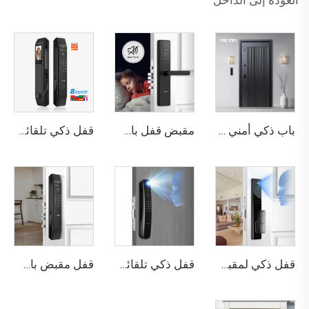
باب ذكي أمني فاخر من الألومنيوم للاستخدام السكني الرئيسي M8
مقبض قفل باب بصمة الإصبع المنزلي Tuya T15
قفل ذكي تلقائي للباب باستخدام بصمة الوجه D7 Pro
قفل ذكي لمقبض الباب بدون مفتاح باستخدام كلمة المرور الرقمية وتقنية RFID وNFC وبصمة الإصبع مع كاميرا Tuya WiFi Tenon A5 Pro
قفل ذكي تلقائي للهوية مع كاميرا وجه وبصمة عبر واي فاي Tuya Tenon A9 Pro
قفل مقبض باب للأمن لشقة بدون مفتاح تلقائي بيومتري باستخدام بصمة الإصبع وكلمة المرور Tuya App Tenon D7