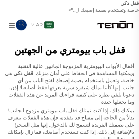
قفل ذكي
خاصة وتستخدم بصمة إصبعك ل...">
AR
قفل باب بيومتري من الجهتين
أقفال الأبواب البيومترية المزدوجة الجانبين عالية التقنية
ويمكنها المساهمة في الحفاظ على أمان منزلك.
قفل ذكي
هي
خاصة، وتعمل باستخدام بصمة إصبعك لفتح الباب من أي
جانب. إنها كأننا نملك شيفرة سرية يعرفها فقط أصابعنا! إذن،
دعونا نلقي نظرة على كيفية قراءتك المزيد عن هذه القفلات
وما يجعلها جيدة
يمكنك ذلك، إذا كنت تمتلك قفل باب بيومتري مزدوج الجانب!
بدلاً من الحاجة إلى مفتاح قد تفقده، فإن هذه القفلات تتعرف
على بصمتك الفريدة لتسمح لك بالدخول. إنها مثل السحر!
بالإضافة إلى ذلك، إذا كنت تستخدم أصابعك، فما زال بإمكانك
العودة إلى الداخل