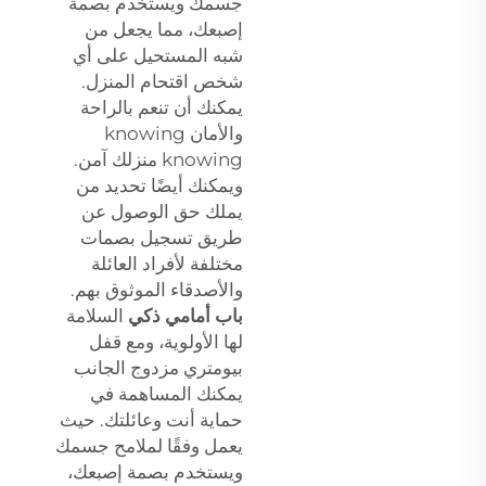
جسمك ويستخدم بصمة
إصبعك، مما يجعل من
شبه المستحيل على أي
شخص اقتحام المنزل.
يمكنك أن تنعم بالراحة
والأمان knowing
knowing منزلك آمن.
ويمكنك أيضًا تحديد من
يملك حق الوصول عن
طريق تسجيل بصمات
مختلفة لأفراد العائلة
والأصدقاء الموثوق بهم.
باب أمامي ذكي
السلامة
لها الأولوية، ومع قفل
بيومتري مزدوج الجانب
يمكنك المساهمة في
حماية أنت وعائلتك. حيث
يعمل وفقًا لملامح جسمك
ويستخدم بصمة إصبعك،