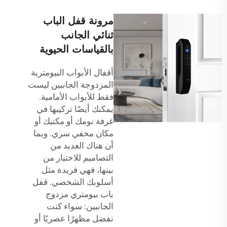
مرونة قفل الباب
ثنائي الجانب
بالقياسات الحيوية
أقفال الأبواب البيومترية
المزدوجة الجانبين ليست
فقط للأبواب الأمامية.
يمكنك أيضًا تركيبها في
غرفة نومك أو مكتبك أو
مكان مخفي سري. وبما
أن هناك العديد من
التصاميم للاختيار من
بينها، فهي فريدة مثل
أسلوبك الشخصي. قفل
باب بيومتري مزدوج
الجانبين: سواء كنت
تفضل مظهرًا عصريًا أو