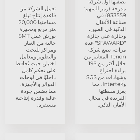
بصفتها أول شركة
مدرجة (رمز السهم:
تعمل الشركة من
833559) في
قاعدة إنتاج تبلغ
صناعة الأقفال
مساحتها 20,000
الذكية في الصين،
متر مربع ومجهزة
وحائزة على جائزة
بورش عمل SMT
"SFAWARD" عدة
خالية من الغبار
مرات، تضع شركة
ومراكز للبحث
Tenon المعايير من
والتطوير ومعامل
خلال أكثر من 195
اختبار، حيث نُحافظ
براءة اختراع
على تحكم كامل
وشهادات من SGS
داخليًا في لوحات
وIntertek، مما
الدوائر والأجهزة،
يعزز سلطتها
مما يضمن جودة
الفريدة في مجال
عالية وقدرة إنتاجية
الأمان الذكي.
مستقرة.