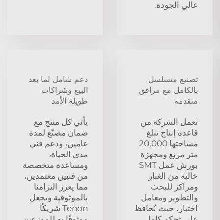
عالي الجودة.
تصنيع متسلسل
دعم شامل لما بعد
بالكامل مع مرافق
البيع وشراكات
متقدمة
طويلة الأمد
تعمل الشركة من
يأتي كل منتج مع
قاعدة إنتاج تبلغ
ضمان مصنّع لمدة
مساحتها 20,000
عامين، ودعم فني
متر مربع ومجهزة
مدى الحياة،
بورش عمل SMT
ومساعدة متخصصة
خالية من الغبار
من فنيين معتمدين،
ومراكز للبحث
مما يعزز التزامنا
والتطوير ومعامل
بالموثوقية ويجعل
اختبار، حيث نُحافظ
Tenon شريكًا
على تحكم كامل
موثوقًا به للموزعين