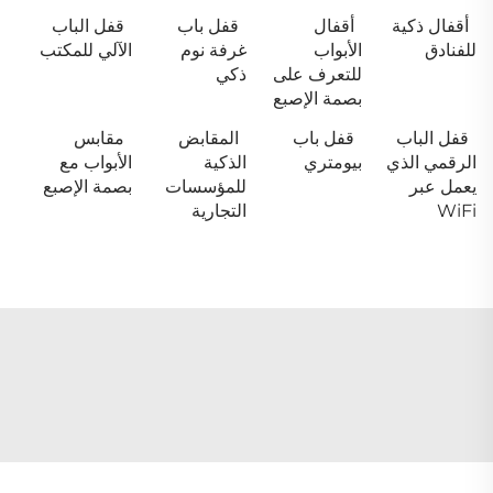
أقفال ذكية
أقفال
قفل باب
قفل الباب
للفنادق
الأبواب
غرفة نوم
الآلي للمكتب
للتعرف على
ذكي
بصمة الإصبع
قفل الباب
قفل باب
المقابض
مقابس
الرقمي الذي
بيومتري
الذكية
الأبواب مع
يعمل عبر
للمؤسسات
بصمة الإصبع
WiFi
التجارية