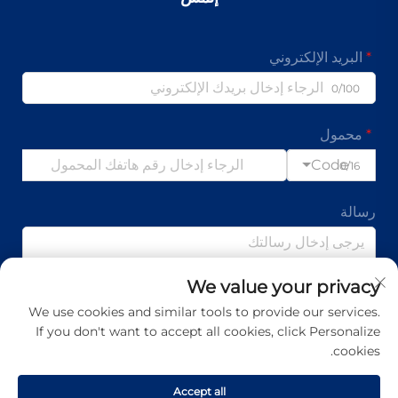
البريد الإلكتروني
0/100
محمول
Code
0/16
رسالة
We value your privacy
0/1000
We use cookies and similar tools to provide our services.
If you don't want to accept all cookies, click Personalize
تقدم
cookies.
Accept all