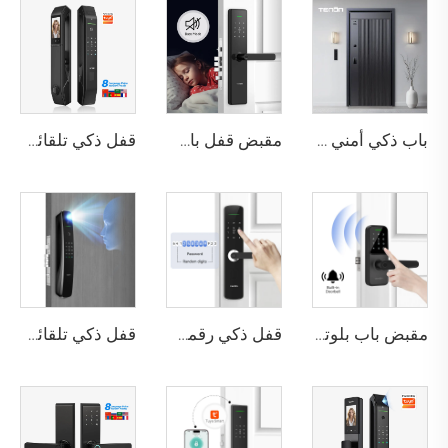
باب ذكي أمني فاخر من الألومنيوم للاستخدام السكني الرئيسي M8
مقبض قفل باب بصمة الإصبع المنزلي Tuya T15
قفل ذكي تلقائي للباب باستخدام بصمة الوجه D7 Pro
مقبض باب بلوتوث مع كلمة مرور رقمية وبصمة عبر واي فاي Tenon K8
قفل ذكي رقمي بصمة الإصبع مع مقبض ودبوس وكارت Tenon E3
قفل ذكي تلقائي للهوية مع كاميرا وجه وبصمة عبر واي فاي Tuya Tenon A9 Pro