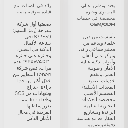
بحث وتطوير عالي
رائد في الصناعة مع
المستوى وخبرة
قيادة سوقية مثبتة
مخصصة في خدمات
بصفتها أول شركة
OEM/ODM
مدرجة (رمز السهم:
تأسست من قبل
833559) في
علماء وبدعم من
صناعة الأقفال
مختبر صناعي رائد،
الذكية في الصين،
ونركز على أقفال
وحائزة على جائزة
وأبواب ذكية عالية
"SFAWARD" عدة
الأمان وطويلة
مرات، تضع شركة
العمر، ونقدم
Tenon المعايير من
خدمات تصنيع
خلال أكثر من 195
المعدات الأصلية/
براءة اختراع
التصميم الأصلي
وشهادات من SGS
مخصصة للعلامات
وIntertek، مما
التجارية العالمية
يعزز سلطتها
الرائدة ومشاريع
الفريدة في مجال
العقارات مع هندسة
الأمان الذكي.
دقيقة وتصميم