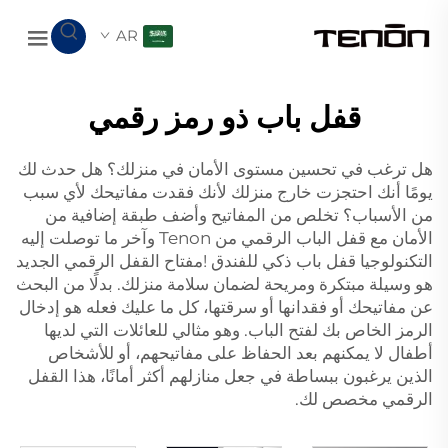
AR
قفل باب ذو رمز رقمي
هل ترغب في تحسين مستوى الأمان في منزلك؟ هل حدث لك
يومًا أنك احتجزت خارج منزلك لأنك فقدت مفاتيحك لأي سبب
من الأسباب؟ تخلص من المفاتيح وأضف طبقة إضافية من
الأمان مع قفل الباب الرقمي من Tenon وآخر ما توصلت إليه
التكنولوجيا
قفل باب ذكي للفندق
!مفتاح القفل الرقمي الجديد
هو وسيلة مبتكرة ومريحة لضمان سلامة منزلك. بدلًا من البحث
عن مفاتيحك أو فقدانها أو سرقتها، كل ما عليك فعله هو إدخال
الرمز الخاص بك لفتح الباب. وهو مثالي للعائلات التي لديها
أطفال لا يمكنهم بعد الحفاظ على مفاتيحهم، أو للأشخاص
الذين يرغبون ببساطة في جعل منازلهم أكثر أمانًا، هذا القفل
الرقمي مخصص لك.