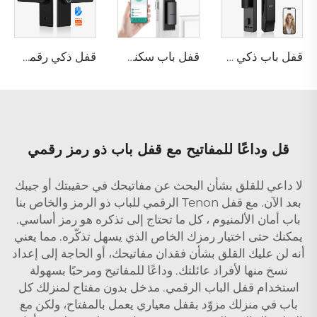
قفل باب ذكي مسح ثلاثي الأبعاد للوجه مع شبكة Tuya WiFi قابل للإلغاء Tenon D2 Pro
قفل باب سكني بدون مفتاح Tuya WiFi بيومتري باستخدام بصمة الوجه Tenon A5
قفل ذكي رقمي ببصمة إصبع ورمز سري ذكي تينون T11
قل وداعًا للمفاتيح مع قفل باب ذو رمز رقمي
لا داعي للقلق بشأن البحث عن مفاتيحك في حقيبتك أو جيبك
بعد الآن. مع قفل Tenon الرقمي للباب ذو الرمز والخاص بنا
باب أمان الألمنيوم
، كل ما تحتاج إلى تذكره هو رمز أساسي.
يمكنك حتى اختيار رمزك الخاص الذي يسهل تذكّره. مما يعني
أنه لن عليك القلق بشأن فقدان مفاتيحك، أو الحاجة إلى إعداد
نسخ منها لأفراد عائلتك. وداعًا للمفاتيح ومرحبًا بسهولة
استخدام قفل الباب الرقمي. مدخل بدون مفتاح لمنزلك كل
باب في منزلك مزوّد بقفل معياري يعمل بالمفتاح، ولكن مع