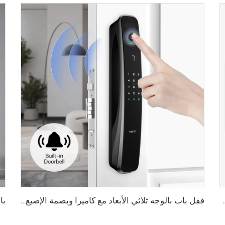
الأوردة باستخدام البطاقة للمنزل Tenon K10 Pro
قفل باب بالوجه ثلاثي الأبعاد مع كاميرا وبصمة الإصبع وكلمة المرور والأوردة Tenon A9 Pro