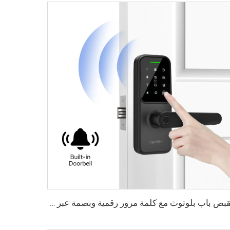
مقبض باب بلوتوث مع كلمة مرور رقمية وبصمة عبر واي فاي Tenon K8