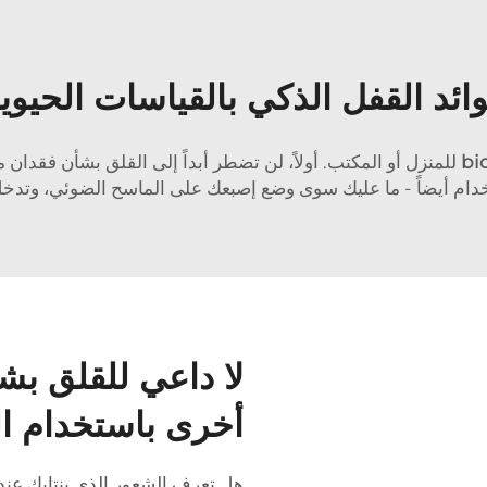
ائد القفل الذكي بالقياسات الحيوي
bi
للمنزل أو المكتب. أولاً، لن تضطر أبداً إلى القلق بشأن فقدان م
خدام أيضاً - ما عليك سوى وضع إصبعك على الماسح الضوئي، وتدخل 
لا داعي للقلق بش
أخرى باستخدام ال
هل تعرف الشعور الذي ينتابك عندم