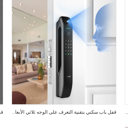
قفل ذكي رقمي بصمة الإصبع مع مقبض ودبوس وكارت Tenon E3
قفل باب سكني بتقنية التعرف على الوجه ثلاثي الأبعاد والبصمة Tenon A6 Pro