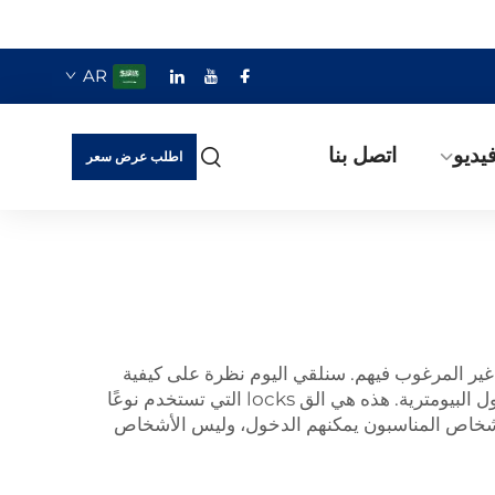
AR
يديو
اتصل بنا
اطلب عرض سعر
غير المرغوب فيهم. سنلقي اليوم نظرة على كيفية
عمل هذه الق locks الخاصة، وكيف تمتلك لمسة من الأناقة. يمكنك جعل مساحتك آمنة للغاية باستخدام قفل أبواب الدخول البيومترية. هذه هي الق locks التي تستخدم نوعًا
أشخاص المناسبون يمكنهم الدخول، وليس الأشخاص