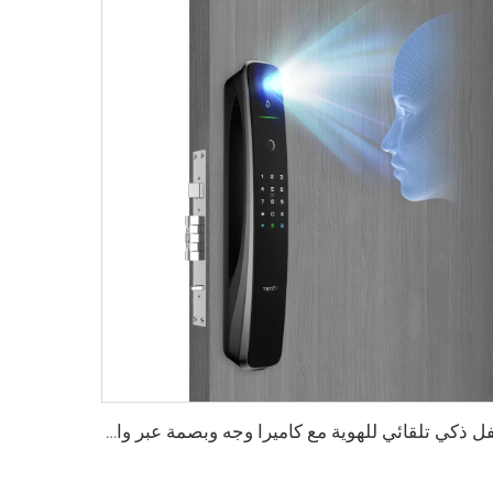
قفل ذكي تلقائي للهوية مع كاميرا وجه وبصمة عبر واي فاي Tuya Tenon A9 Pro