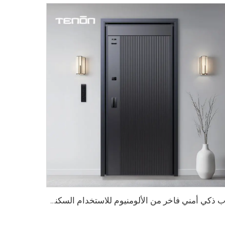
باب ذكي أمني فاخر من الألومنيوم للاستخدام السكني الرئيسي M8