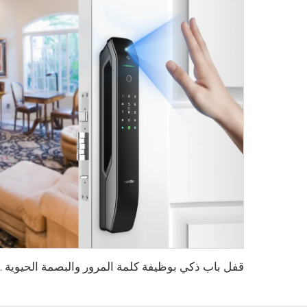
قفل باب ذكي بوظيفة