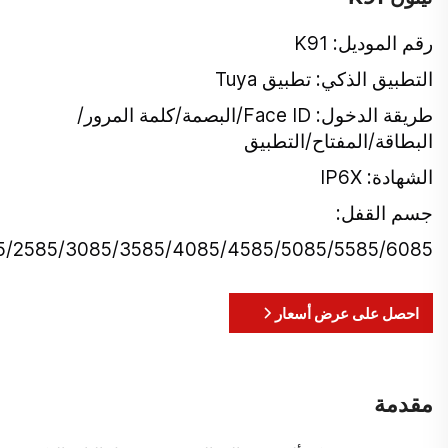
رقم الموديل: K91
التطبيق الذكي: تطبيق Tuya
طريقة الدخول: Face ID/البصمة/كلمة المرور/
البطاقة/المفتاح/التطبيق
الشهادة: IP6X
جسم القفل:
5/2585/3085/3585/4085/4585/5085/5585/6085
احصل على عرض أسعار
مقدمة