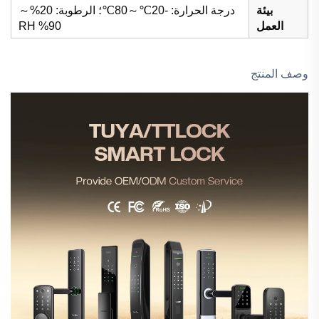
بيئة
درجة الحرارة: -20℃～80℃؛ الرطوبة: 20%～
العمل
90% RH
وصف المنتج