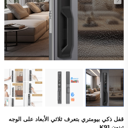
قفل ذكي بيومتري بتعرف ثلاثي الأبعاد على الوجه
تينون K91