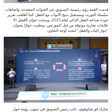
قدمت القمة رؤى رئيسية: التسويق عبر القنوات المتعددة، واتجاهات
سلسلة التوريد، ومستقبل دمج الأبواب مع القفل. كما أطلقت تقرير
جودة صناعة القفل الذكي لعام 2025، ومنحت جوائز لأفضل 10
علامات تجارية موثوقة من قبل الموزعين، ونظمت حوارًا بعنوان
"حوار الباب والقفل" لبحث أوجه التعاون.
شارك فو تشاوهوي، نائب رئيس التسويق في تينون، رؤيته حول