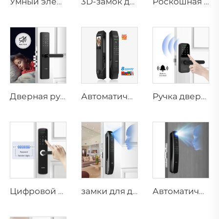
Умный электронный цифровой замок с распознаванием отпечатков пальцев, вен ладони, картой для дома Tenon K10 Pro
3D-замок для лица с камерой, отпечатком пальца, паролем, венами ладони Tenon A9 Pro
Роскошная алюминиевая сигнализационная умная дверь для основного входа в жилые помещения M8
Дверная ручка с биометрическим сканером отпечатков пальцев для дома, Tuya T15
Автоматический умный дверной замок со сканированием лица, D7pro
Ручка двери с Bluetooth и цифровым отпечатком пальца, паролем Wifi Tenon K8
Цифровой умный замок с отпечатком пальца и рычагом, кольцом, штифтом, картой Tenon E3
замки для дверей дома с распознаванием 3D-лица и отпечатка пальца Tenon A6 Pro
Автоматический умный замок с распознаванием ID-лица, отпечатка пальца с камерой Tuya Wifi Tenon A9 Pro