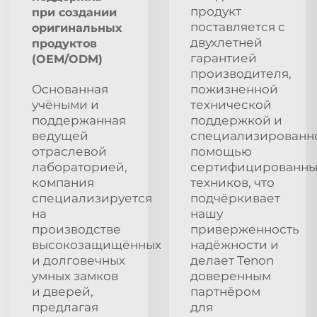
продукт
при создании
поставляется с
оригинальных
двухлетней
продуктов
гарантией
(OEM/ODM)
производителя,
Основанная
пожизненной
учёными и
технической
поддержанная
поддержкой и
ведущей
специализированн
отраслевой
помощью
лабораторией,
сертифицированны
компания
техников, что
специализируется
подчёркивает
на
нашу
производстве
приверженность
высокозащищённых
надёжности и
и долговечных
делает Tenon
умных замков
доверенным
и дверей,
партнёром
предлагая
для