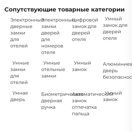
Сопутствующие товарные категории
Умный
Электронные
Электронные
Цифровой
замок для
дверные
замки
замок для
дверей
замки
дверей
дверей
отеля
для
для
отеля
отелей
номеров
отеля
Умные
Умные
Умный
Алюминиев
замки
отельные
замок
дверь
для
замки
безопаснос
отелей
Умная
Умный
Биометрическая
Автоматический
дверь
замок
дверная
замок
ручка
отпечатка
пальца