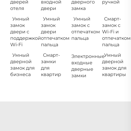
дверей
входной
дверного
ручкой
отеля
двери
замка
Умный
Умный
Умный
Смарт-
замок
замок
замок с
замок с
двери с
двери
отпечатком
Wi-Fi и
поддержкой
отпечатком
пальца
отпечатком
Wi-Fi
пальца
пальца
Умный
Смарт-
Умный
Электронные
дверной
замки
дверной
входные
замок для
для
замок для
дверные
бизнеса
квартир
квартиры
замки