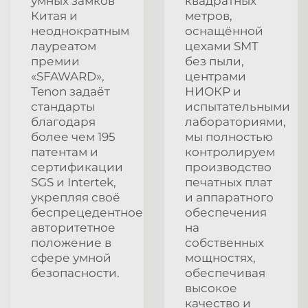
умных замков
квадратных
Китая и
метров,
неоднократным
оснащённой
лауреатом
цехами SMT
премии
без пыли,
«SFAWARD»,
центрами
Tenon задаёт
НИОКР и
стандарты
испытательными
благодаря
лабораториями,
более чем 195
мы полностью
патентам и
контролируем
сертификации
производство
SGS и Intertek,
печатных плат
укрепляя своё
и аппаратного
беспрецедентное
обеспечения
авторитетное
на
положение в
собственных
сфере умной
мощностях,
безопасности.
обеспечивая
высокое
качество и