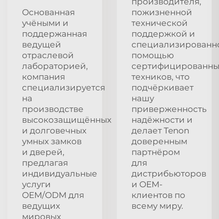
производителя,
Основанная
пожизненной
учёными и
технической
поддержанная
поддержкой и
ведущей
специализированн
отраслевой
помощью
лабораторией,
сертифицированны
компания
техников, что
специализируется
подчёркивает
на
нашу
производстве
приверженность
высокозащищённых
надёжности и
и долговечных
делает Tenon
умных замков
доверенным
и дверей,
партнёром
предлагая
для
индивидуальные
дистрибьюторов
услуги
и OEM-
OEM/ODM для
клиентов по
ведущих
всему миру.
мировых