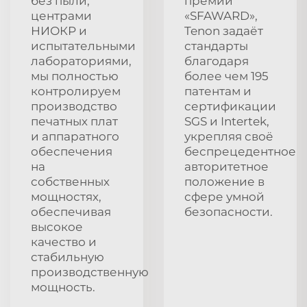
без пыли,
премии
центрами
«SFAWARD»,
НИОКР и
Tenon задаёт
испытательными
стандарты
лабораториями,
благодаря
мы полностью
более чем 195
контролируем
патентам и
производство
сертификации
печатных плат
SGS и Intertek,
и аппаратного
укрепляя своё
обеспечения
беспрецедентное
на
авторитетное
собственных
положение в
мощностях,
сфере умной
обеспечивая
безопасности.
высокое
качество и
стабильную
производственную
мощность.