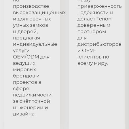
производстве
приверженность
высокозащищённых
надёжности и
и долговечных
делает Tenon
умных замков
доверенным
и дверей,
партнёром
предлагая
для
индивидуальные
дистрибьюторов
услуги
и OEM-
OEM/ODM для
клиентов по
ведущих
всему миру.
мировых
брендов и
проектов в
сфере
недвижимости
за счёт точной
инженерии и
дизайна.