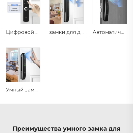
Цифровой умный замок с отпечатком пальца и рычагом, кольцом, штифтом, картой Tenon E3
замки для дверей дома с распознаванием 3D-лица и отпечатка пальца Tenon A6 Pro
Автоматический умный замок с распознаванием ID-лица, отпечатка пальца с камерой Tuya Wifi Tenon A9 Pro
Умный замок для дома с функцией пароля, отпечатка пальца и биометрии Tenon A6 Pro
Преимущества умного замка для