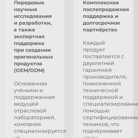
Передовые
Комплексная
научные
послепродажная
исследования
поддержка и
и разработки,
долгосрочное
а также
партнёрство
экспертная
Каждый
поддержка
продукт
при создании
поставляется с
оригинальных
двухлетней
продуктов
гарантией
(OEM/ODM)
производителя,
Основанная
пожизненной
учёными и
технической
поддержанная
поддержкой и
ведущей
специализированн
отраслевой
помощью
лабораторией,
сертифицированны
компания
техников, что
специализируется
подчёркивает
на
нашу