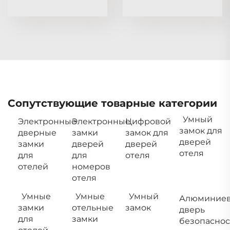
Сопутствующие товарные категории
Умный
Электронные
Электронные
Цифровой
замок для
дверные
замки
замок для
дверей
замки
дверей
дверей
отеля
для
для
отеля
отелей
номеров
отеля
Умные
Умные
Умный
Алюминиев
замки
отельные
замок
дверь
для
замки
безопаснос