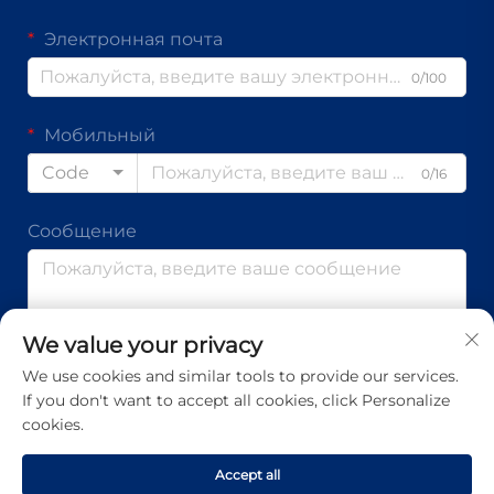
Электронная почта
0/100
Мобильный
Code
0/16
Сообщение
0/1000
We value your privacy
We use cookies and similar tools to provide our services.
If you don't want to accept all cookies, click Personalize
Отправить
cookies.
Accept all
Копирайт © Guangdong Ap Tenon Sci.& Tech. Co., Ltd. Все