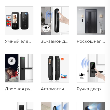
Умный электронный цифровой замок с распознаванием отпечатков пальцев, вен ладони, картой для дома Tenon K10 Pro
3D-замок для лица с камерой, отпечатком пальца, паролем, венами ладони Tenon A9 Pro
Роскошная алюминиевая сигнализационная умная дверь для основного входа в жилые помещения M8
Дверная ручка с биометрическим сканером отпечатков пальцев для дома, Tuya T15
Автоматический умный дверной замок со сканированием лица, D7pro
Ручка двери с Bluetooth и цифровым отпечатком пальца, паролем Wifi Tenon K8