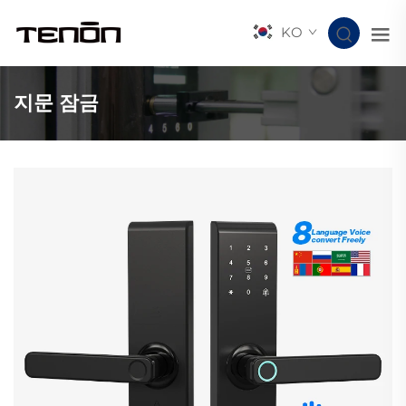
KO
지문 잠금