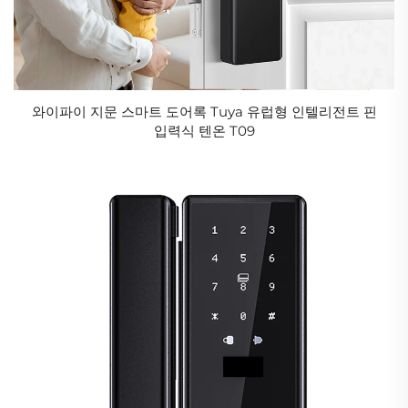
와이파이 지문 스마트 도어록 Tuya 유럽형 인텔리전트 핀
입력식 텐온 T09