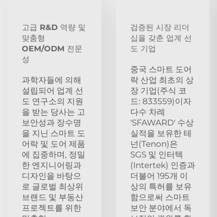
고급 R&D 역량 및
검증된 시장 리더
맞춤형
십을 갖춘 업계 선
OEM/ODM 전문
도 기업
성
중국 스마트 도어
과학자들에 의해
락 산업 최초의 상
설립되어 업계 선
장 기업(주식 코
도 연구소의 지원
드: 833559)이자
을 받는 당사는 고
다수 차례
보안성과 장수명
'SFAWARD' 수상
을 지닌 스마트 도
실적을 보유한 테
어락 및 도어 제품
넌(Tenon)은
에 집중하며, 정밀
SGS 및 인터텍
한 엔지니어링과
(Intertek) 인증과
디자인을 바탕으
더불어 195개 이
로 글로벌 최상위
상의 특허를 보유
브랜드 및 부동산
함으로써 스마트
프로젝트를 위한
보안 분야에서 독