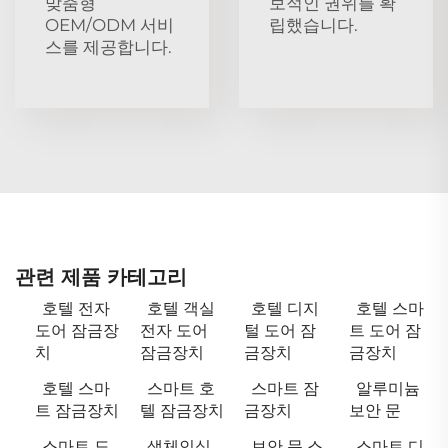
맞춤형
보적인 권위를 확
OEM/ODM 서비
립했습니다.
스를 제공합니다.
관련 제품 카테고리
호텔 전자
호텔 객실
호텔 디지
호텔 스마
도어 잠금장
전자 도어
털 도어 잠
트 도어 잠
치
잠금장치
금장치
금장치
호텔 스마
스마트 호
스마트 잠
알루미늄
트 잠금장치
텔 잠금장치
금장치
보안 문
스마트 도
생체인식
보안 문 스
스마트 디