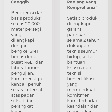
Canggih
Panjang yang
Komprehensif
Beroperasi dari
basis produksi
Setiap produk
seluas 20.000
dilengkapi
meter persegi
garansi
yang
pabrikan
dilengkapi
selama 2 tahun,
dengan
dukungan
bengkel SMT
teknis seumur
bebas debu,
hidup, serta
pusat R&D, dan
bantuan
laboratorium
khusus dari
pengujian,
teknisi
kami menjaga
bersertifikasi,
kendali penuh
yang
secara internal
memperkuat
atas papan
komitmen
sirkuit dan
kami terhadap
perangkat
keandalan dan
keras,
menjadikan