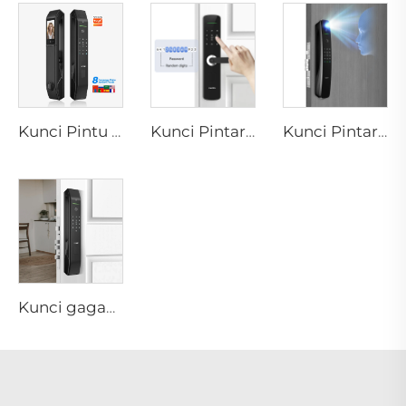
Kunci Pintu Cerdas Otomatis dengan Pemindai Wajah D7pro
Kunci Pintar Digital Sidik Jari dengan Tuas Rim Pin Kartu Tenon E3
Kunci Pintar ID Fingerprint Otomatis dengan Kamera Tuya Wifi Tenon A9 Pro
Kunci gagang pintu keamanan untuk Apartemen Tanpa Kunci Otomatis Biometrik Sidik Jari Kata Sandi Tuya App Tenon D7