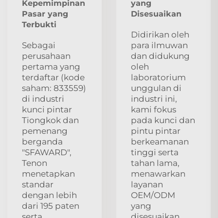
Kepemimpinan
yang
Pasar yang
Disesuaikan
Terbukti
Didirikan oleh
Sebagai
para ilmuwan
perusahaan
dan didukung
pertama yang
oleh
terdaftar (kode
laboratorium
saham: 833559)
unggulan di
di industri
industri ini,
kunci pintar
kami fokus
Tiongkok dan
pada kunci dan
pemenang
pintu pintar
berganda
berkeamanan
"SFAWARD",
tinggi serta
Tenon
tahan lama,
menetapkan
menawarkan
standar
layanan
dengan lebih
OEM/ODM
dari 195 paten
yang
serta
disesuaikan