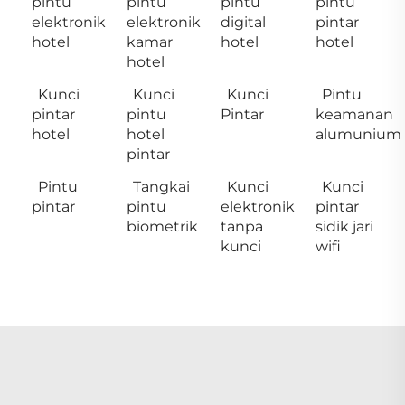
pintu
pintu
pintu
pintu
elektronik
elektronik
digital
pintar
hotel
kamar
hotel
hotel
hotel
Kunci
Kunci
Kunci
Pintu
pintar
pintu
Pintar
keamanan
hotel
hotel
alumunium
pintar
Pintu
Tangkai
Kunci
Kunci
pintar
pintu
elektronik
pintar
biometrik
tanpa
sidik jari
kunci
wifi