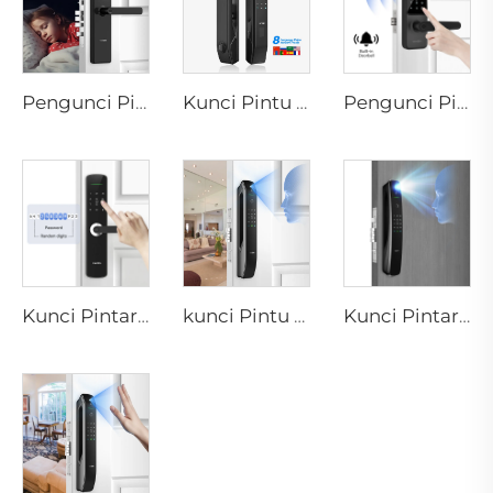
Pengunci Pintu Berbasis Biometrik Sidik Jari Rumah Tuya T15
Kunci Pintu Cerdas Otomatis dengan Pemindai Wajah D7pro
Pengunci Pintu Bluetooth dengan Wifi Digital Sidik Jari Password Tenon K8
Kunci Pintar Digital Sidik Jari dengan Tuas Rim Pin Kartu Tenon E3
kunci Pintu Rumah dengan Pengenalan 3D Face Sidik Jari Tenon A6 Pro
Kunci Pintar ID Fingerprint Otomatis dengan Kamera Tuya Wifi Tenon A9 Pro