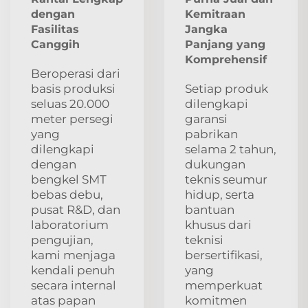
dengan
Kemitraan
Fasilitas
Jangka
Canggih
Panjang yang
Komprehensif
Beroperasi dari
basis produksi
Setiap produk
seluas 20.000
dilengkapi
meter persegi
garansi
yang
pabrikan
dilengkapi
selama 2 tahun,
dengan
dukungan
bengkel SMT
teknis seumur
bebas debu,
hidup, serta
pusat R&D, dan
bantuan
laboratorium
khusus dari
pengujian,
teknisi
kami menjaga
bersertifikasi,
kendali penuh
yang
secara internal
memperkuat
atas papan
komitmen