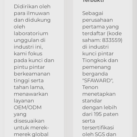
Terbukti
Didirikan oleh
para ilmuwan
Sebagai
dan didukung
perusahaan
oleh
pertama yang
laboratorium
terdaftar (kode
unggulan di
saham: 833559)
industri ini,
di industri
kami fokus
kunci pintar
pada kunci dan
Tiongkok dan
pintu pintar
pemenang
berkeamanan
berganda
tinggi serta
"SFAWARD",
tahan lama,
Tenon
menawarkan
menetapkan
layanan
standar
OEM/ODM
dengan lebih
yang
dari 195 paten
disesuaikan
serta
untuk merek-
tersertifikasi
merek global
oleh SGS dan