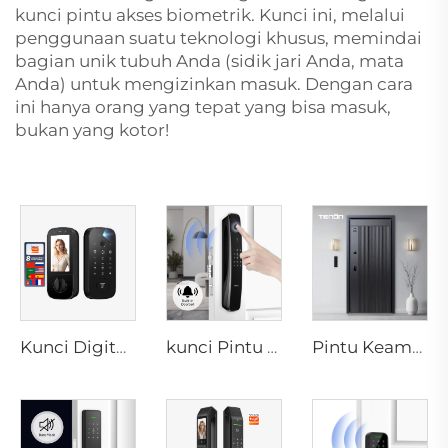
kunci pintu akses biometrik. Kunci ini, melalui
penggunaan suatu teknologi khusus, memindai
bagian unik tubuh Anda (sidik jari Anda, mata
Anda) untuk mengizinkan masuk. Dengan cara
ini hanya orang yang tepat yang bisa masuk,
bukan yang kotor!
Kunci Digital Elektrik Pintar dengan Pengenalan Sidik Jari Pembuluh Darah Kartu untuk Rumah Tenon K10 Pro
kunci Pintu 3D Face dengan Kamera Sidik Jari Kata Sandi Pembuluh Darah Tenon A9 Pro
Pintu Keamanan Aluminium Mewah Cerdas untuk Pintu Utama Perumahan M8