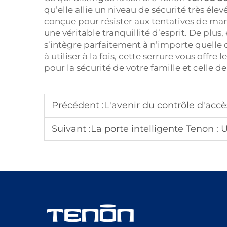
qu’elle allie un niveau de sécurité très élevé
conçue pour résister aux tentatives de mani
une véritable tranquillité d’esprit. De plu
s’intègre parfaitement à n’importe quelle 
à utiliser à la fois, cette serrure vous offre
pour la sécurité de votre famille et celle d
Précédent :
L'avenir du contrôle d'accès : 
Suivant :
La porte intelligente Tenon : Un méla