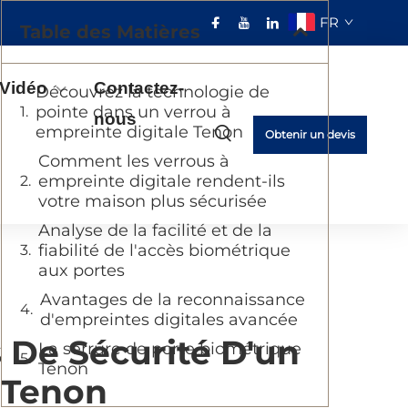
FR
Table des Matières
Vidéo
Contactez-
Découvrez la technologie de
pointe dans un verrou à
nous
empreinte digitale Tenon
Obtenir un devis
Comment les verrous à
empreinte digitale rendent-ils
votre maison plus sécurisée
Analyse de la facilité et de la
fiabilité de l'accès biométrique
aux portes
Avantages de la reconnaissance
d'empreintes digitales avancée
 De Sécurité D'un
La serrure de porte biométrique
Tenon
 Tenon