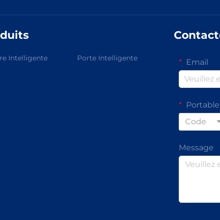
duits
Contact
re Intelligente
Porte Intelligente
Email
Portable
Code
Message