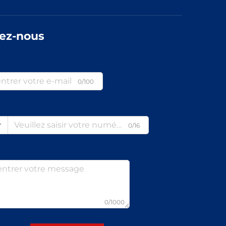
ez-nous
0/100
0/16
0/1000