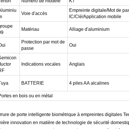
Tenon
Numéro de modèle
K7
Aluminiu
Empreinte digitale/Mot de pa
Voie d'accès
m
IC/Clé/Application mobile
groupe
Matériau
Alliage d'aluminium
99
Protection par mot de
Oui
Oui
passe
Semicon
ductor
Indications vocales
Anglais
RF
Tuya
BATTERIE
4 piles AA alcalines
Portes en bois ou en métal
rrure de porte intelligente biométrique à empreintes digitales T
rnière innovation en matière de technologie de sécurité domesti