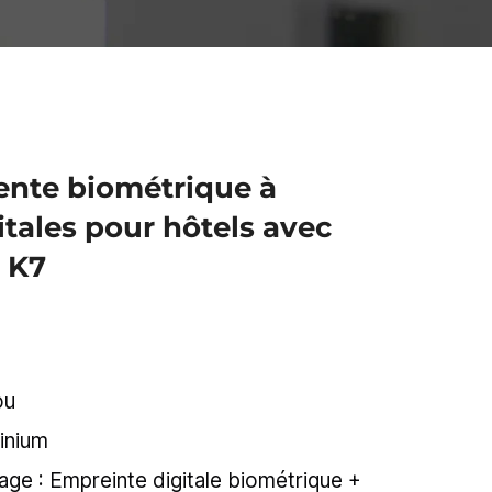
gente biométrique à
tales pour hôtels avec
n K7
ou
minium
ge : Empreinte digitale biométrique +