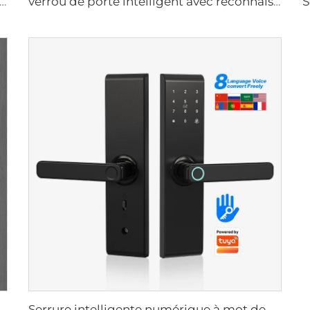
 automatique intelligente à empreintes digitales avec scan facial D7pro
verrou de porte intelligent avec reconnaissance faciale 3D et sonnette intelligente automatique Tenon A9X
Serrure intelligente à empreinte digitale et à reconnaissance automatique par ID facial avec caméra Wifi Tuya Tenon A9 Pro
Serrure intelligente numérique à mot de passe par empreinte digitale Tenon T11