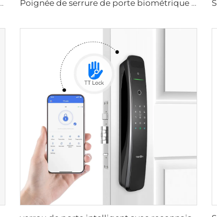
tielle intelligente en aluminium de luxe pour sécurité M8
Poignée de serrure de porte biométrique à empreintes digitales pour domicile Tuya T15