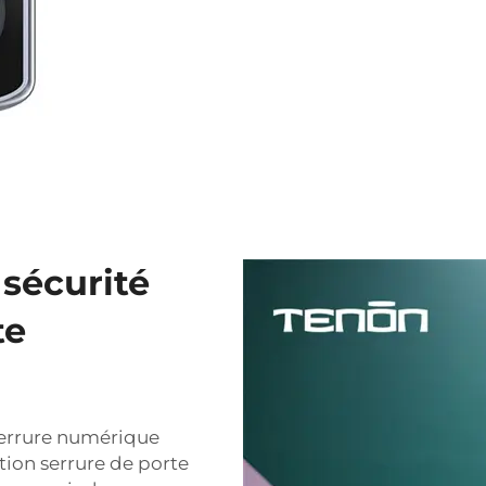
 sécurité
te
serrure numérique
ation
serrure de porte