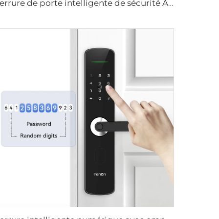
Serrure de porte intelligente de sécurité Anti-espionnage à mot de passe IC Carte RF Empreintes digitales WiFi Bluetooth Tenon T10