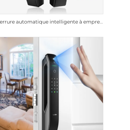
Serrure automatique intelligente à empreintes digitales avec scan facial D7pro