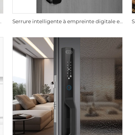
 levier, anneau, carte à puce Tenon E3
Serrure intelligente à empreinte digitale et à reconnaissance automatique par ID facial avec caméra Wifi Tuya Tenon A9 Pro