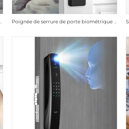
tielle intelligente en aluminium de luxe pour sécurité M8
Poignée de serrure de porte biométrique à empreintes digitales pour domicile Tuya T15