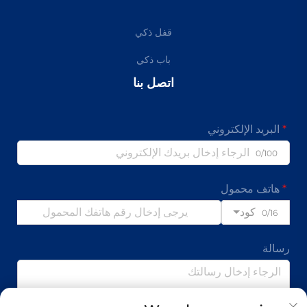
قفل ذكي
باب ذكي
اتصل بنا
البريد الإلكتروني
0/100
هاتف محمول
كود
0/16
رسالة