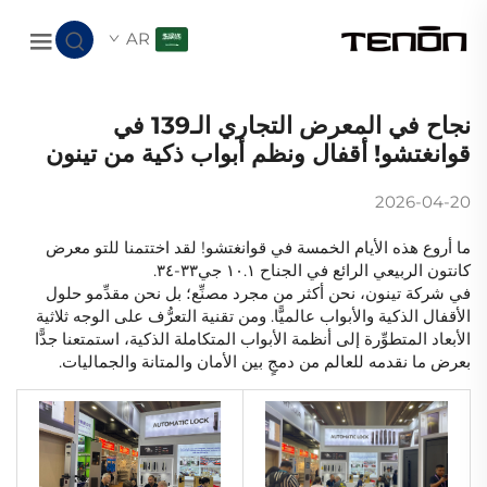
AR
نجاح في المعرض التجاري الـ139 في
قوانغتشو! أقفال ونظم أبواب ذكية من تينون
2026-04-20
ما أروع هذه الأيام الخمسة في قوانغتشو! لقد اختتمنا للتو معرض
كانتون الربيعي الرائع في الجناح ١٠.١ جي٣٣-٣٤.
في شركة تينون، نحن أكثر من مجرد مصنِّع؛ بل نحن مقدِّمو حلول
الأقفال الذكية والأبواب عالميًّا. ومن تقنية التعرُّف على الوجه ثلاثية
الأبعاد المتطوِّرة إلى أنظمة الأبواب المتكاملة الذكية، استمتعنا جدًّا
بعرض ما نقدمه للعالم من دمجٍ بين الأمان والمتانة والجماليات.