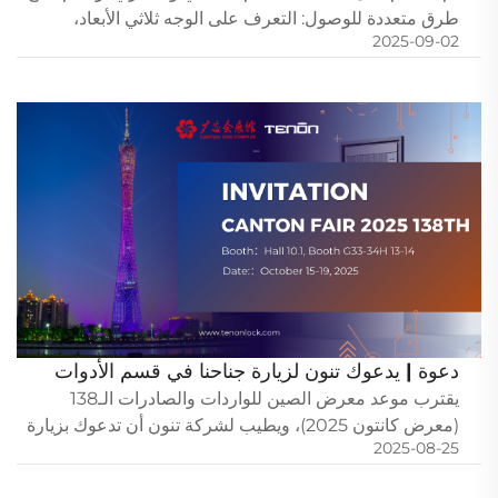
طرق متعددة للوصول: التعرف على الوجه ثلاثي الأبعاد،
2025-09-02
والمسح الضوئي للبصمات، ورمز PIN، وبطاقة RFID، ومفتاح
ميكانيكي، والتحكم عن بُعد عبر تطبيق Tuya Smart. مما
يجعله خيارًا مثاليًا للوصول...
دعوة | يدعوك تنون لزيارة جناحنا في قسم الأدوات
hardware بمعرض كانتون الـ138
يقترب موعد معرض الصين للواردات والصادرات الـ138
(معرض كانتون 2025)، ويطيب لشركة تنون أن تدعوك بزيارة
2025-08-25
جناحنا في قسم الأدوات hardware لاستكشاف فرص جديدة
للتعاون! سنعرض في المعرض آخر ابتكاراتنا في مجال