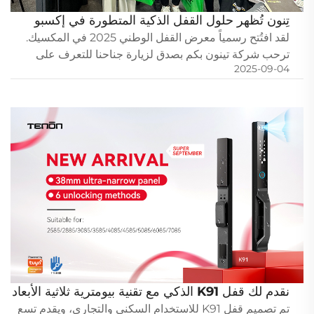
تِنون تُظهر حلول القفل الذكية المتطورة في إكسبو
ناسيونال فيريتيرا 2025
لقد افتُتح رسمياً معرض القفل الوطني 2025 في المكسيك.
ترحب شركة تينون بكم بصدق لزيارة جناحنا للتعرف على
2025-09-04
أحدث اختراقاتنا في مجال أقفال الأبواب الذكية وحلول الأمن،
ولاستكشاف طرق التعاون في السوق العالمية. ...
نقدم لك قفل K91 الذكي مع تقنية بيومترية ثلاثية الأبعاد
لا مثيل لها للأبواب المنزلقة
تم تصميم قفل K91 للاستخدام السكني والتجاري، ويقدم تسع