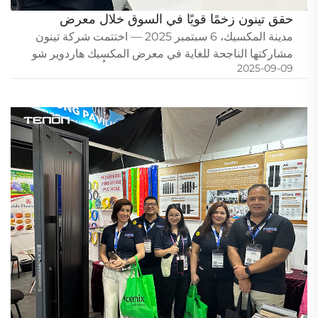
حقق تينون زخمًا قويًا في السوق خلال معرض
المكسيك للمنتجات الحديدية 2025
مدينة المكسيك، 6 سبتمبر 2025 — اختتمت شركة تينون
مشاركتها الناجحة للغاية في معرض المكسيك هاردوير شو
2025-09-09
2025 (إكスポ ناسيونال فيريتيرا)، والذي أُقيم في الفترة من
4 إلى 6 سبتمبر في مركز سيتي بنامكس. وقد سجّل الحدث
خطوة محورية في الشركة...