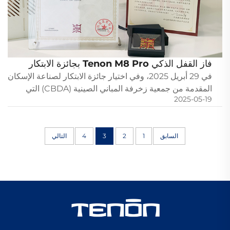
فاز القفل الذكي Tenon M8 Pro بجائزة الابتكار
CBDA للصناعة السكنية
في 29 أبريل 2025، وفي اختيار جائزة الابتكار لصناعة الإسكان
المقدمة من جمعية زخرفة المباني الصينية (CBDA) التي
2025-05-19
ينتظرها الجميع بشغف، تألق المنتج الرئيسي لتكنولوجيا
Tenon، وهو الباب الذكي Tenon M8 Pro، وبرز بين العديد
من المنتجات المشاركة ...
السابق
1
2
3
4
التالي