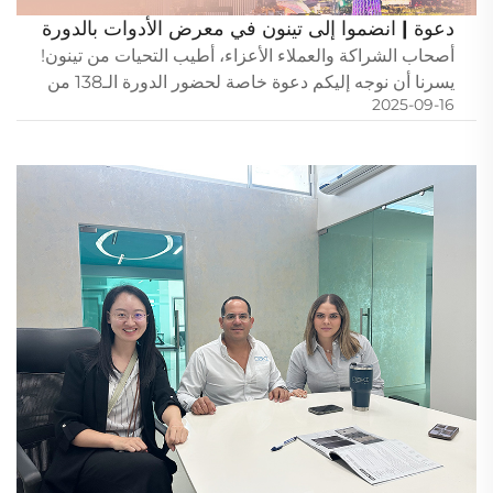
دعوة | انضموا إلى تينون في معرض الأدوات بالدورة
138 من معرض كانتون
أصحاب الشراكة والعملاء الأعزاء، أطيب التحيات من تينون!
يسرنا أن نوجه إليكم دعوة خاصة لحضور الدورة الـ138 من
2025-09-16
معرض الصين للواردات والصادرات (معرض كانتون). سيكون
من دواعي سرورنا استقبالكم في قوانغتشو ومشاركة هذا
الحدث معكم...