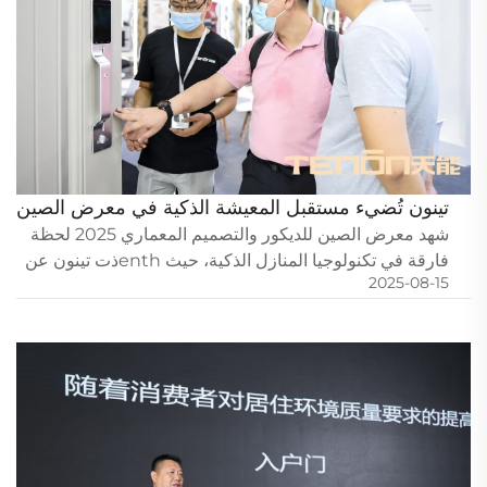
تينون تُضيء مستقبل المعيشة الذكية في معرض الصين
للبناء 2025
شهد معرض الصين للديكور والتصميم المعماري 2025 لحظة
فارقة في تكنولوجيا المنازل الذكية، حيث enthذت تينون عن
2025-08-15
نظامها البيئي المبتكر للدخول الذكي. وجالت الحشود القياسية
في الحدث الرئيسي لتكنولوجيا البناء في آسيا، حيث حوّلت
تينون مساحتها في المعرض إلى عرضٍ ديناميكي للابتكار، مما
يرسّخ ريادتها في حلول الأمان من الجيل التالي.