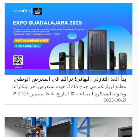
الأقفال...
بدأ العد التنازلي النهائي! نراكم في المعرض الوطني
للسلع الحديدية بعد 14 يومًا
نتطلع لزيارتكم في جناح 3213، حيث سنعرض آخر ابتكاراتنا
وحلولنا المبتكرة للصناعة. 📅 التاريخ: 4-6 سبتمبر 2025 📍
2025-08-21
الموقع: مركز المعارض والمؤتمرات في غوادالاخارا، المكسيك.
لا تفوت الفرصة...