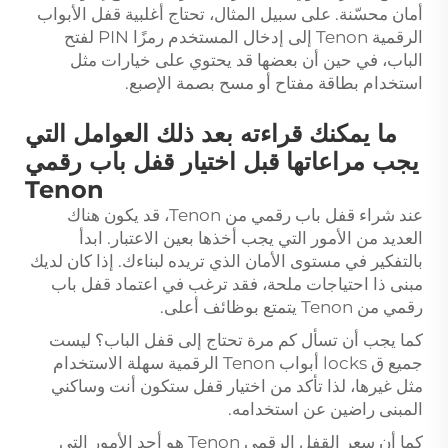
أمان محسّنة. على سبيل المثال، تحتاج أغلبية قفل الأبواب
الرقمية Tenon إلى إدخال المستخدم رمزًا PIN لفتح
الباب، في حين أن بعضها قد يحتوي على خيارات مثل
استخدام بطاقة مفتاح أو مسح بصمة الإصبع.
ما يمكنك قراءته بعد ذلك العوامل التي
يجب مراعاتها قبل اختيار قفل باب رقمي
Tenon
عند شراء قفل باب رقمي من Tenon، قد يكون هناك
العديد من الأمور التي يجب أخذها بعين الاعتبار. ابدأ
بالتفكير في مستوى الأمان الذي تريده لبناءك. إذا كان لديك
مبنى ذا احتياجات ملحة، فقد ترغب في اعتماد قفل باب
رقمي من Tenon يتمتع بوظائف أعلى.
كما يجب أن تسأل كم مرة تحتاج إلى قفل الباب؟ ليست
جميع ق locks أبواب Tenon الرقمية سهلة الاستخدام
مثل غيرها، لذا تأكد من اختيار قفل ستكون أنت وساكني
المبنى راضين عن استخدامه.
كما أن سعر القفل الرقمي Tenon هو أحد الأمور التي