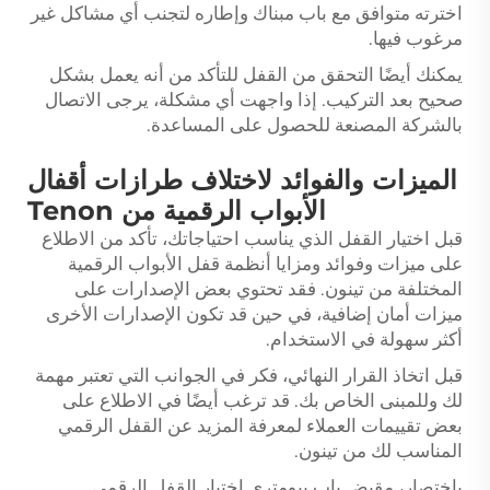
اخترته متوافق مع باب مبناك وإطاره لتجنب أي مشاكل غير
مرغوب فيها.
يمكنك أيضًا التحقق من القفل للتأكد من أنه يعمل بشكل
صحيح بعد التركيب. إذا واجهت أي مشكلة، يرجى الاتصال
بالشركة المصنعة للحصول على المساعدة.
الميزات والفوائد لاختلاف طرازات أقفال
الأبواب الرقمية من Tenon
قبل اختيار القفل الذي يناسب احتياجاتك، تأكد من الاطلاع
على ميزات وفوائد ومزايا أنظمة قفل الأبواب الرقمية
المختلفة من تينون. فقد تحتوي بعض الإصدارات على
ميزات أمان إضافية، في حين قد تكون الإصدارات الأخرى
أكثر سهولة في الاستخدام.
قبل اتخاذ القرار النهائي، فكر في الجوانب التي تعتبر مهمة
لك وللمبنى الخاص بك. قد ترغب أيضًا في الاطلاع على
بعض تقييمات العملاء لمعرفة المزيد عن القفل الرقمي
المناسب لك من تينون.
باختصار،
مقبض باب بيومتري
اختيار القفل الرقمي