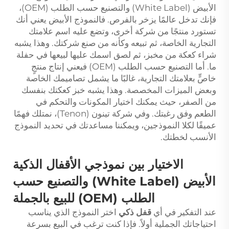
الأبيض (White Label) والتصنيع حسب الطلب (OEM)،
فإنك تدخل عالمًا يزخر بالفرص. فالنموذج الأبيض يعني أنك
تستورد منتجًا من شركة أخرى، وتضع عليه اسم علامتك
التجارية الخاصة، ثم تبيعه وكأنه من صنع شركتك. وهذا يشبه
شراء كعكة من مخبز، ثم لصق اسمك عليها لبيعها في حفلة
ما. أما التصنيع حسب الطلب (OEM) فيعني إنتاج منتجٍ
خاصٍّ بعلامتك التجارية، غالبًا ما يشمل تصاميمك الخاصة
وبعض الميزات المخصصة. وهذا يشبه خبز كعكتك بنفسك
من الصفر، حيث يمكنك اختيار المكونات والتحكم في
الطعم وفق رغبتك. وفي شركة تينون (Tenon)، نمتلك فهمًا
عميقًا لكلا النموذجين، ويمكننا مساعدتك في تحديد النموذج
الأنسب لخطتك.
الاختيار بين نموذجي الأقفال الذكية
الأبيض (White Label) والتصنيع حسب
الطلب (OEM) للبيع بالجملة
عند التفكير في أي
قفل ذكي
اختر النموذج الذي يناسب
احتياجاتك الجملية أولاً. فإذا كنت ترغب في البيع بسرعة