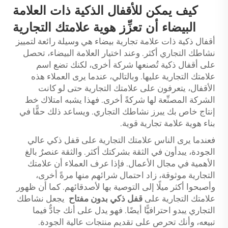
كيف يمكن للأقفال الذكية ذات العلامة
البيضاء أن تعزِّز هوية علامتك التجارية
أقفال ذكية ذات علامة تجارية بيضاء هي وسيلة رائعة لتمييز
نشاطك التجاري أكثر. وعند اختيار العلامة البيضاء، تحصل
على أقفال ذكية تُصنعها شركة أخرى، لكنك تضع اسم
علامتك التجارية عليها. وبالتالي، عندما يرى العملاء هذه
الأقفال، يتعرفون على علامتك التجارية حتى لو كانت
الشركة المصنِّعة لها شركةً أخرى. فهذا يشبه امتلاك خط
إنتاج خاص بك يبرز نشاطك التجاري. ويساعد ذلك حقًّا في
بناء هوية علامة تجارية قوية.
فعندما يرى الناس علامتك التجارية على قفل ذكي عالي
الجودة، يبدأون في الثقة بشركتك أكثر. والثقة عنصرٌ بالغ
الأهمية في مجال الأعمال. فإذا عرف العملاء أن علامتك
التجارية موثوقة، زاد احتمال شرائهم منها مرةً أخرى،
وأصبحوا أكثر ميلًا إلى التوصية بها لأصدقائهم. كما أن ظهور
علامتك التجارية على
قفل ذكي بدون مفتاح
يجعل نشاطك
التجاري يبدو احترافيًّا أيضًا. فهو يدل على أنك جادٌّ فيما
تبيعه، وأنك تحرص على تقديم منتجات عالية الجودة.