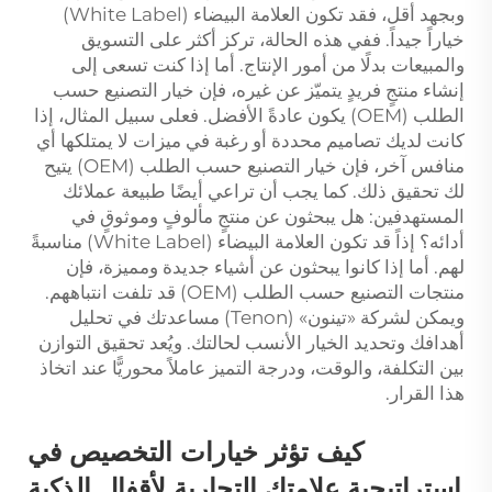
وبجهد أقل، فقد تكون العلامة البيضاء (White Label)
خياراً جيداً. ففي هذه الحالة، تركز أكثر على التسويق
والمبيعات بدلًا من أمور الإنتاج. أما إذا كنت تسعى إلى
إنشاء منتجٍ فريدٍ يتميّز عن غيره، فإن خيار التصنيع حسب
الطلب (OEM) يكون عادةً الأفضل. فعلى سبيل المثال، إذا
كانت لديك تصاميم محددة أو رغبة في ميزات لا يمتلكها أي
منافس آخر، فإن خيار التصنيع حسب الطلب (OEM) يتيح
لك تحقيق ذلك. كما يجب أن تراعي أيضًا طبيعة عملائك
المستهدفين: هل يبحثون عن منتجٍ مألوفٍ وموثوقٍ في
أدائه؟ إذاً قد تكون العلامة البيضاء (White Label) مناسبةً
لهم. أما إذا كانوا يبحثون عن أشياء جديدة ومميزة، فإن
منتجات التصنيع حسب الطلب (OEM) قد تلفت انتباههم.
ويمكن لشركة «تينون» (Tenon) مساعدتك في تحليل
أهدافك وتحديد الخيار الأنسب لحالتك. ويُعد تحقيق التوازن
بين التكلفة، والوقت، ودرجة التميز عاملاً محوريًّا عند اتخاذ
هذا القرار.
كيف تؤثر خيارات التخصيص في
استراتيجية علامتك التجارية لأقفال الذكية