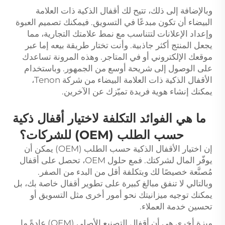
وبالإضافة إلى ذلك، تتيح لك أقفال الذكية ذات العلامة
البيضاء أن تكون مبدعًا في التسويق. فيمكنك تصميم العبوة
وإعداد الإعلانات لتتناسب مع نمط علامتك التجارية، مما
يجعل المنتج أكثر جاذبية. وأنت تختار طريقة بيعه إما عبر
موقعك الإلكتروني أو في المتاجر. وهذه المرونة تساعدك
على الوصول إلى شريحة أوسع من الجمهور. وباستخدام
الأقفال الذكية ذات العلامة البيضاء من شركة Tenon،
يمكنك إنشاء هوية فريدة تميّزك عن الآخرين.
ما هي الفوائد التكلفة لاختيار أقفال ذكية
حسب الطلب (OEM) للشركات؟
إن اختيار الأقفال الذكية حسب الطلب (OEM) يمكن أن
يوفّر المال لشركتك. فمع حلول OEM، تحصل على أقفال
مُصنَّعة خصيصًا لك وبتكلفة أقل من البدء من الصفر.
وبالتالي لا تنفق مبالغ كبيرة على تطوير أقفال خاصة بك، بل
يمكنك توجيه ميزانيتك نحو أمور أخرى مثل التسويق أو
تحسين خدمة العملاء.
ميزة أخرى هي أن أقفال التصنيع الأصلي (OEM) عادةً ما