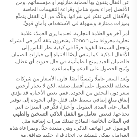
عن أقفال يثقون بها لحماية منازلهم أو مؤسساتهم. ومن
الأفضل إجراء بحثٍ شاملٍ وقراءة التقييمات الخاصة
بالأقفال التي تفكر في شرائها. وتأكَّد من أن القفل يتمتَّع
بميزات ممتازة، وسهولة في الاستخدام، وأمانٍ قويٍّ.
أمر آخر هو العلامة التجارية. فعندما يرى العملاء علامة
تجارية معروفة مثل Tenon، يشعرون بثقة أكبر في الشراء.
وتجعل السمعة القوية فرقًا في كيفية نظر الناس إلى
الأقفال الذكية. كما ينبغي أيضًا الانتباه إلى خيارات الضمان.
فالضمان الجيد يمنح الطمأنينة في حال حدوث أي عطل،
ويُتيح الحصول على الدعم والمساعدة.
ويُعد السعر عاملًا رئيسيًّا أيضًا. قارن الأسعار من شركات
مختلفة للحصول على أفضل صفقة. لكن لا تختار أرخص
سعر دون التحقق من الجودة. ففي بعض الأحيان، قد يؤدي
إنفاق مبلغٍ إضافي بسيط على قفلٍ عالي الجودة إلى توفير
المال على المدى الطويل. وأخيرًا، فكِّر في الميزات التي
تحتاجها. فبعض
تعامل مع القفل الذكي
التسخين والطهي
في البيئات الخاصة
النماذج تمتلك ميزات إضافية مثل
الوصول عبر الهاتف الذكي، وهي مفيدة جدًّا. وبمراعاة هذه
العوامل، يمكن للمشترين اتخاذ قرارٍ حكيمٍ يتوافق مع