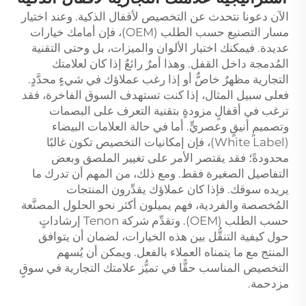
الآن دعونا نتحدث عن التخصيص لأقفال الذكية. وعند اختيار
مسار التصنيع حسب الطلب (OEM)، فإن أمامك خيارات
عديدة. فيمكنك اختيار الألوان والميزات، بل وحتى التقنية
المُدمجة داخل القفل. وهذا أمرٌ رائعٌ إذا كان لعلامتك
التجارية مظهرٌ خاصٌّ أو إذا رغب عملاؤك في شيءٍ محدَّدٍ.
فعلى سبيل المثال، إذا كنت تستهدف السوق الفاخرة، فقد
ترغب في أقفالٍ مزودةٍ بتقنية التعرف على البصمات
وتصميمٍ أنيقٍ وعصريٍّ. أما في حالة العلامات البيضاء
(White Label)، فإن إمكانيات التخصيص تكون غالبًا
محدودةً؛ فقد يقتصر الأمر على تغيير الملصق وبعض
التفاصيل الصغيرة فقط. ومع ذلك، من المهم أن تدرك ما
يريده سوقك. فإذا كان عملاؤك يقدِّرون المنتجات
المُخصصة والفردية، فهم يميلون أكثر نحو الحلول المصنَّعة
حسب الطلب (OEM). وتقدِّم شركة Tenon إرشاداتٍ
حول كيفية التنقُّل بين هذه الخيارات، لضمان أن يتوافق
المنتج مع ما يتمناه العملاء بالفعل. ويمكن أن يُسهم
التخصيص المناسب حقًّا في تميُّز علامتك التجارية في سوقٍ
مزدحمة.