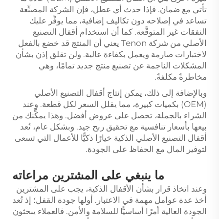
تأتي مع ضمان. فإذا حدث أي عطل، فإن الشركة المصنِّعة
تساعد في إصلاحه دون تكاليف إضافية، مما يوفِّر عليك
النفقات غير المتوقَّعة. كما أن استخدام أقفال التصنيع
الأصلي من شركة Tenon يعني أن المنتج قد خضع بالفعل
لاختبارات صارمة ويعمل بكفاءة عالية. ولن تقلق إذن بشأن
المشكلات الناجمة عن تصنيع منتج جديد تمامًا، وهي
مخاطرةٌ مكلفةٌ.
وبالإضافة إلى ذلك، يمكن إنتاج أقفال التصنيع الأصلي
(OEM) بكميات كبيرة، مما يقلل السعر لكل قطعة. وعند
الشراء بالجملة، تحصل على عروض أفضل. وهذا يمكِّنك من
بيعها بأسعار تنافسية مع تحقيق ربح جيد. وبشكل عام، تُعد
أقفال التصنيع الأصلي الذكية خيارًا ذكيًّا للأعمال التي تسعى
لتوفير المال مع الحفاظ على الجودة.
ما ينبغي على المشترين مراعاته
وعند اتخاذ قرار بشأن الأقفال الذكية، يجب على المشترين
أخذ عدة عوامل مهمة في الاعتبار. أولها جودة القفل؛ إذ تُعد
الجودة العالية أمرًا أساسيًّا للسلامة والأمن. فالعملاء يبحثون