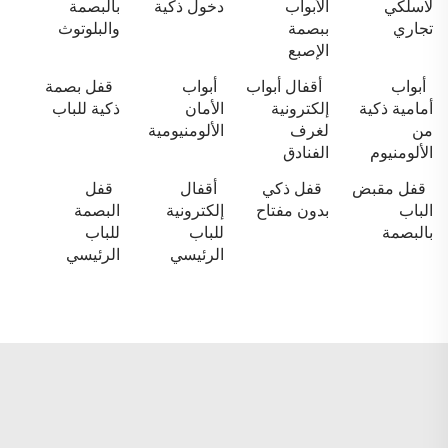
لاسلكي
الأبواب
دخول ذكية
بالبصمة
تجاري
ببصمة
والبلوتوث
الإصبع
أبواب
أقفال أبواب
أبواب
قفل بصمة
أمامية ذكية
إلكترونية
الأمان
ذكية للباب
من
لغرف
الألومنيومية
الألومنيوم
الفنادق
قفل مقبض
قفل ذكي
أقفال
قفل
الباب
بدون مفتاح
إلكترونية
البصمة
بالبصمة
للباب
للباب
الرئيسي
الرئيسي