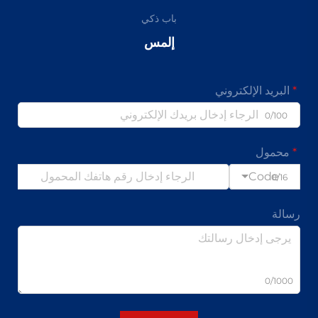
باب ذكي
إلمس
البريد الإلكتروني
0/100
محمول
Code
0/16
رسالة
0/1000