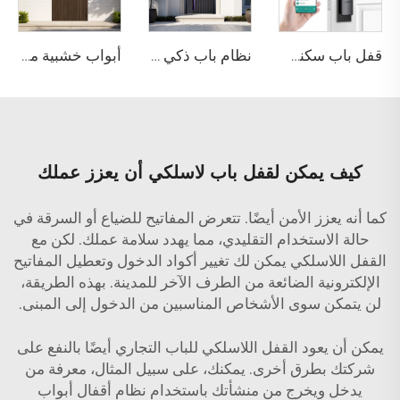
قفل باب سكني بدون مفتاح Tuya WiFi بيومتري باستخدام بصمة الوجه Tenon A5
نظام باب ذكي ML للتعرف على البصمة والوجه ثلاثي الأبعاد
أبواب خشبية مهندسة عازلة للصوت وذكية للدخول M10
كيف يمكن لقفل باب لاسلكي أن يعزز عملك
كما أنه يعزز الأمن أيضًا. تتعرض المفاتيح للضياع أو السرقة في
حالة الاستخدام التقليدي، مما يهدد سلامة عملك. لكن مع
القفل اللاسلكي يمكن لك تغيير أكواد الدخول وتعطيل المفاتيح
الإلكترونية الضائعة من الطرف الآخر للمدينة. بهذه الطريقة،
لن يتمكن سوى الأشخاص المناسبين من الدخول إلى المبنى.
يمكن أن يعود القفل اللاسلكي للباب التجاري أيضًا بالنفع على
شركتك بطرق أخرى. يمكنك، على سبيل المثال، معرفة من
يدخل ويخرج من منشأتك باستخدام نظام أقفال أبواب