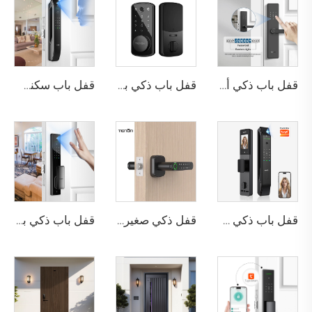
قفل باب ذكي أمني مع كلمة مرور مضادة للتجسس وبطاقة IC وبصمة الإصبع واي فاي وبلوتوث Tenon T10
قفل باب ذكي بيومتري باستخدام بصمة الإصبع للفنادق مع بطاقة مفتاح Tenon K7
قفل باب سكني بتقنية التعرف على الوجه ثلاثي الأبعاد والبصمة Tenon A6 Pro
قفل باب ذكي مسح ثلاثي الأبعاد للوجه مع شبكة Tuya WiFi قابل للإلغاء Tenon D2 Pro
قفل ذكي صغير للبصمة الحيوية للمكتب أو الشقة Tenon K1 plus
قفل باب ذكي بصمة الإصبع والأوردة بدون مفتاح وكلمة مرور رقمية وواي فاي Tenon A5 Pro