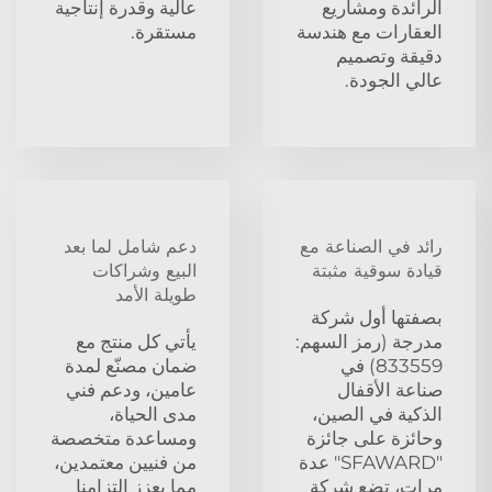
الرائدة ومشاريع
عالية وقدرة إنتاجية
العقارات مع هندسة
مستقرة.
دقيقة وتصميم
عالي الجودة.
رائد في الصناعة مع
دعم شامل لما بعد
قيادة سوقية مثبتة
البيع وشراكات
طويلة الأمد
بصفتها أول شركة
مدرجة (رمز السهم:
يأتي كل منتج مع
833559) في
ضمان مصنّع لمدة
صناعة الأقفال
عامين، ودعم فني
الذكية في الصين،
مدى الحياة،
وحائزة على جائزة
ومساعدة متخصصة
"SFAWARD" عدة
من فنيين معتمدين،
مرات، تضع شركة
مما يعزز التزامنا