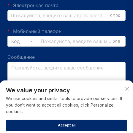
Электронная почта
0/100
Мобильный телефон
Код
0/16
Сообщение
0/1000
We value your privacy
We use cookies and similar tools to provide our services. If
Отправить
you don't want to accept all cookies, click Personalize
cookies.
Accept all
Копирайт © Guangdong Ap Tenon Sci.& Tech. Co., Ltd. Все
права защищены -
Политика конфиденциальности
-